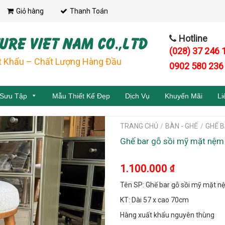
Giỏ hàng
Thanh Toán
URE VIET NAM CO.,LTD
Hotline
(028) 37 246 
t Khẩu – Chất Lượng Hàng Đầu
0902 580 236
 Sưu Tập
Mẫu Thiết Kế Đẹp
Dịch Vụ
Khuyến Mãi
Li
TRANG CHỦ
/
BÀN - GHẾ
/
GHẾ B
Ghế bar gỗ sồi mỹ mặt nệm
1.100.000
₫
Tên SP: Ghế bar gỗ sồi mỹ mặt n
KT: Dài 57 x cao 70cm
Hàng xuất khẩu nguyên thùng