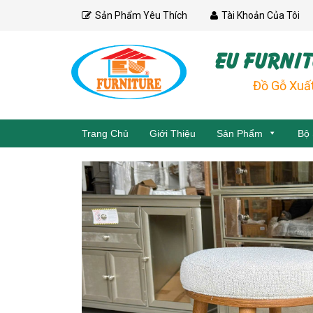
Skip
Sản Phẩm Yêu Thích
Tài Khoản Của Tôi
to
content
EU FURNIT
Đồ Gỗ Xuấ
Trang Chủ
Giới Thiệu
Sản Phẩm
Bộ