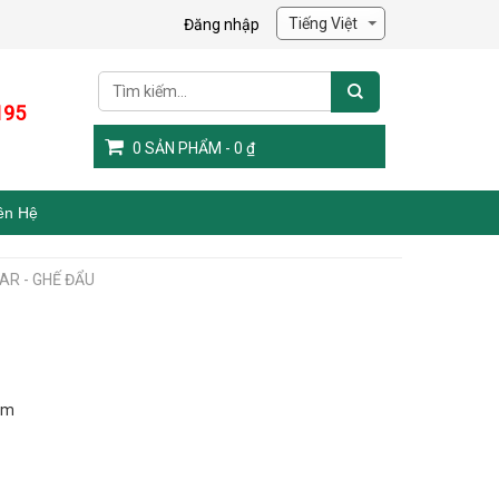
Đăng nhập
195
0
SẢN PHẨM -
0
₫
ên Hệ
AR - GHẾ ĐẨU
ệm