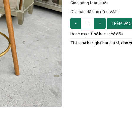
Giao hàng toàn quốc
(Giá bán đã bao gồm VAT)
THÊM VÀO
Danh mục:
Ghế bar - ghế đẩu
Thẻ:
ghế bar
,
ghế bar giá rẻ
,
ghế q