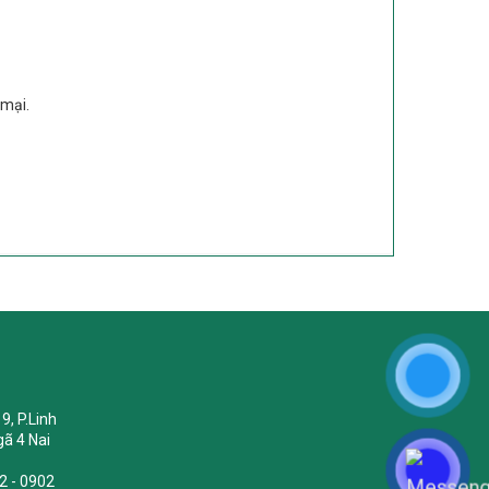
 mại.
9, P.Linh
ã 4 Nai
2 - 0902