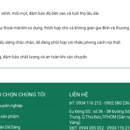
vênh, mối mọt, đảm bảo độ bền cao và tuổi thọ lâu dài.
ự thoải mái khi sử dụng, thích hợp cho cả không gian gia đình và thương
u dáng chắc chắn, dễ dàng phối hợp với nhiều phong cách nội thất.
, đảm bảo chất lượng và an toàn khi vận chuyển.
O CHỌN CHÚNG TÔI
LIÊN HỆ
ĐT: 0934 116 212 - 0902 580 236
huyên nghiệp
Eu Đông SG
: số 36 - 38 Đường Số 
 sản phẩm
Trung, Q.Thủ Đức,TP.HCM (Gần ng
Vàng)
án Dễ Dàng
SĐT: 0934 005 052 - 0934 116 21