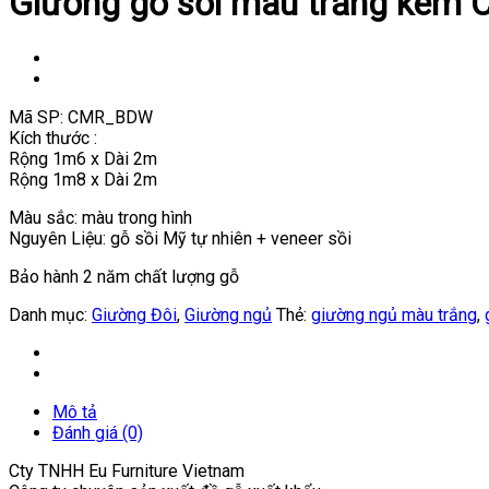
Giường gỗ sồi màu trắng kem
Mã SP: CMR_BDW
Kích thước :
Rộng 1m6 x Dài 2m
Rộng 1m8 x Dài 2m
Màu sắc: màu trong hình
Nguyên Liệu: gỗ sồi Mỹ tự nhiên + veneer sồi
Bảo hành 2 năm chất lượng gỗ
Danh mục:
Giường Đôi
,
Giường ngủ
Thẻ:
giường ngủ màu trắng
,
Mô tả
Đánh giá (0)
Cty TNHH Eu Furniture Vietnam