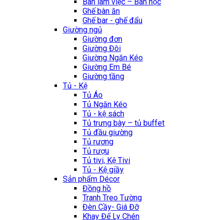
Bàn làm việc – Bàn học
Ghế bàn ăn
Ghế bar - ghế đẩu
Giường ngủ
Giường đơn
Giường Đôi
Giường Ngăn Kéo
Giường Em Bé
Giường tầng
Tủ - Kệ
Tủ Áo
Tủ Ngăn Kéo
Tủ - kệ sách
Tủ trưng bày – tủ buffet
Tủ đầu giường
Tủ rương
Tủ rượu
Tủ tivi, Kệ Tivi
Tủ - Kệ giầy
Sản phẩm Décor
Đồng hồ
Tranh Treo Tường
Đèn Cầy- Giá Đỡ
Khay Để Ly Chén