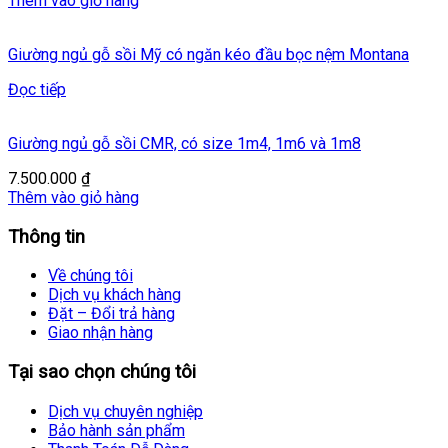
Thêm vào giỏ hàng
Giường ngủ gỗ sồi Mỹ có ngăn kéo đầu bọc nệm Montana
Đọc tiếp
Giường ngủ gỗ sồi CMR, có size 1m4, 1m6 và 1m8
7.500.000
₫
Thêm vào giỏ hàng
Thông tin
Về chúng tôi
Dịch vụ khách hàng
Đặt – Đổi trả hàng
Giao nhận hàng
Tại sao chọn chúng tôi
Dịch vụ chuyên nghiệp
Bảo hành sản phẩm