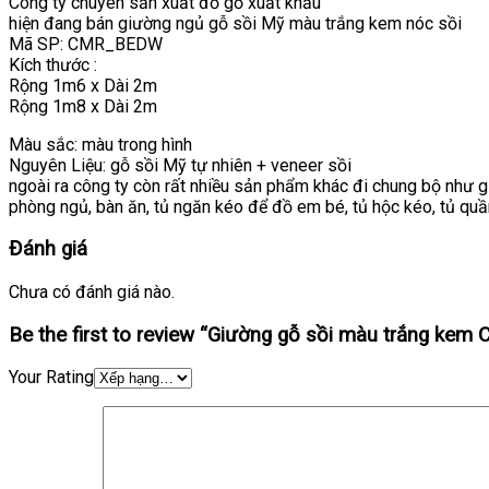
Công ty chuyên sản xuất đồ gỗ xuất khẩu
hiện đang bán giường ngủ gỗ sồi Mỹ màu trắng kem nóc sồi
Mã SP: CMR_BEDW
Kích thước :
Rộng 1m6 x Dài 2m
Rộng 1m8 x Dài 2m
Màu sắc: màu trong hình
Nguyên Liệu: gỗ sồi Mỹ tự nhiên + veneer sồi
ngoài ra công ty còn rất nhiều sản phẩm khác đi chung bộ như giư
phòng ngủ, bàn ăn, tủ ngăn kéo để đồ em bé, tủ hộc kéo, tủ quần á
Đánh giá
Chưa có đánh giá nào.
Be the first to review “Giường gỗ sồi màu trắng kem
Your Rating