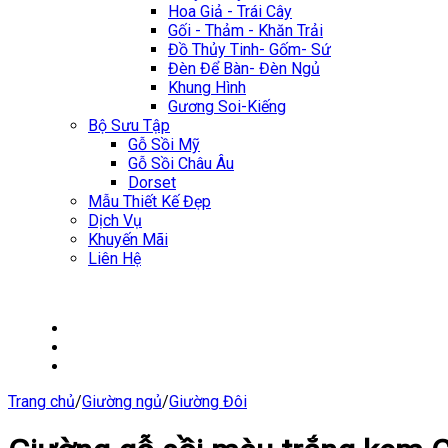
Hoa Giả - Trái Cây
Gối - Thảm - Khăn Trải
Đồ Thủy Tinh- Gốm- Sứ
Đèn Để Bàn- Đèn Ngủ
Khung Hình
Gương Soi-Kiếng
Bộ Sưu Tập
Gỗ Sồi Mỹ
Gỗ Sồi Châu Âu
Dorset
Mẫu Thiết Kế Đẹp
Dịch Vụ
Khuyến Mãi
Liên Hệ
Trang chủ
/
Giường ngủ
/
Giường Đôi