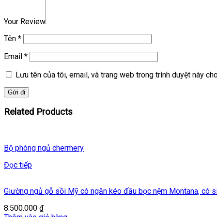
Your Review
Tên
*
Email
*
Lưu tên của tôi, email, và trang web trong trình duyệt này cho 
Related Products
Bộ phòng ngủ chermery
Đọc tiếp
Giường ngủ gỗ sồi Mỹ có ngăn kéo đầu bọc nệm Montana, có 
8.500.000
₫