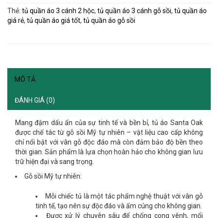
Thẻ:
tủ quần áo 3 cánh 2 hộc
,
tủ quần áo 3 cánh gỗ sồi
,
tủ quần áo
giá rẻ
,
tủ quần áo giá tốt
,
tủ quần áo gỗ sồi
MÔ TẢ
ĐÁNH GIÁ (0)
Mang đậm dấu ấn của sự tinh tế và bền bỉ, tủ áo Santa Oak
được chế tác từ
gỗ sồi Mỹ tự nhiên
– vật liệu cao cấp không
chỉ nổi bật với vân gỗ độc đáo mà còn đảm bảo độ bền theo
thời gian. Sản phẩm là lựa chọn hoàn hảo cho không gian lưu
trữ hiện đại và sang trọng.
Gỗ sồi Mỹ tự nhiên:
Mỗi chiếc tủ là một tác phẩm nghệ thuật với vân gỗ
tinh tế, tạo nên sự độc đáo và ấm cúng cho không gian.
Được xử lý chuyên sâu để chống cong vênh, mối