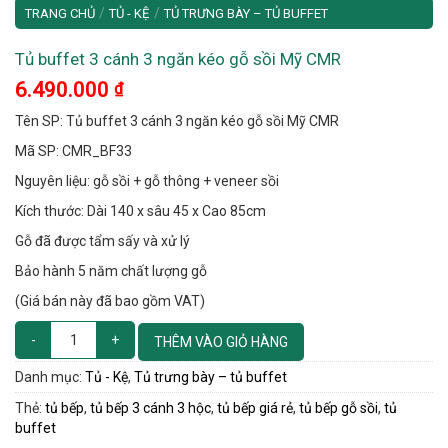
/
/
TRANG CHỦ
TỦ - KỆ
TỦ TRƯNG BÀY – TỦ BUFFET
Tủ buffet 3 cánh 3 ngăn kéo gỗ sồi Mỹ CMR
6.490.000
₫
Tên SP: Tủ buffet 3 cánh 3 ngăn kéo gỗ sồi Mỹ CMR
Mã SP: CMR_BF33
Nguyên liệu: gỗ sồi + gỗ thông + veneer sồi
Kích thước: Dài 140 x sâu 45 x Cao 85cm
Gỗ đã được tẩm sấy và xử lý
Bảo hành 5 năm chất lượng gỗ
(Giá bán này đã bao gồm VAT)
THÊM VÀO GIỎ HÀNG
Danh mục:
Tủ - Kệ
,
Tủ trưng bày – tủ buffet
Thẻ:
tủ bếp
,
tủ bếp 3 cánh 3 hộc
,
tủ bếp giá rẻ
,
tủ bếp gỗ sồi
,
tủ
buffet