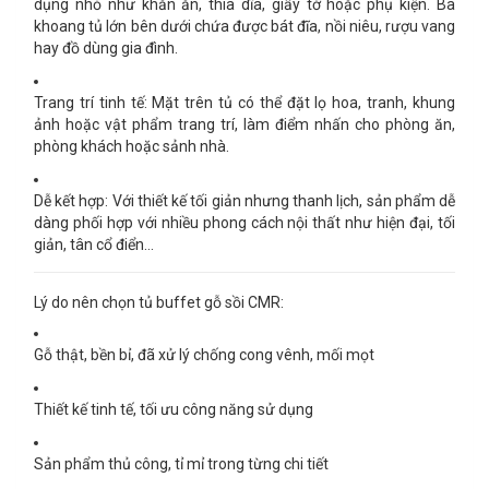
dụng nhỏ như khăn ăn, thìa dĩa, giấy tờ hoặc phụ kiện. Ba
khoang tủ lớn bên dưới chứa được bát đĩa, nồi niêu, rượu vang
hay đồ dùng gia đình.
Trang trí tinh tế:
Mặt trên tủ có thể đặt lọ hoa, tranh, khung
ảnh hoặc vật phẩm trang trí, làm điểm nhấn cho phòng ăn,
phòng khách hoặc sảnh nhà.
Dễ kết hợp:
Với thiết kế tối giản nhưng thanh lịch, sản phẩm dễ
dàng phối hợp với nhiều phong cách nội thất như hiện đại, tối
giản, tân cổ điển…
Lý do nên chọn tủ buffet gỗ sồi CMR:
Gỗ thật, bền bỉ
, đã xử lý chống cong vênh, mối mọt
Thiết kế tinh tế
, tối ưu công năng sử dụng
Sản phẩm thủ công
, tỉ mỉ trong từng chi tiết