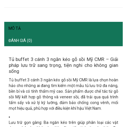
MÔ TẢ
ĐÁNH GIÁ (0)
Tủ buffet 3 cánh 3 ngăn kéo gỗ sồi Mỹ CMR – Giải
pháp lưu trữ sang trọng, tiện nghi cho không gian
sống
Tủ buffet 3 cánh 3 ngăn kéo gỗ sồi Mỹ CMR
là lựa chọn hoàn
hảo cho những ai đang tìm kiếm một mẫu tủ lưu trữ đa năng,
bền bỉ và có tính thẩm mỹ cao. Sản phẩm được chế tác từ
gỗ
sồi Mỹ kết hợp gỗ thông và veneer sồi
, đã trải qua quá trình
tẩm sấy và xử lý kỹ lưỡng
, đảm bảo
chống cong vênh, mối
mọt
hiệu quả, phù hợp với điều kiện khí hậu Việt Nam.
Lưu trữ gọn gàng:
Ba ngăn kéo trên giúp phân loại các vật