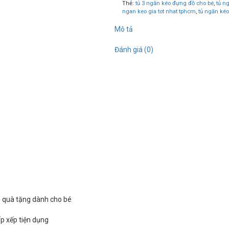
Thẻ:
tủ 3 ngăn kéo đựng đồ cho bé
,
tủ n
ngan keo gia tot nhat tphcm
,
tủ ngăn kéo
Mô tả
Đánh giá (0)
 quà tặng dành cho bé
ấp xếp tiện dụng