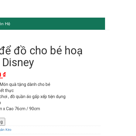
ên Hệ
để đồ cho bé hoạ
h Disney
Current
0
₫
price
Món quà tặng dành cho bé
is:
iết thực
 ₫.
1.990.000 ₫.
chơi , đồ quần áo gấp xếp tiện dụng
n
cm x Cao 76cm / 90cm
ng
găn Kéo