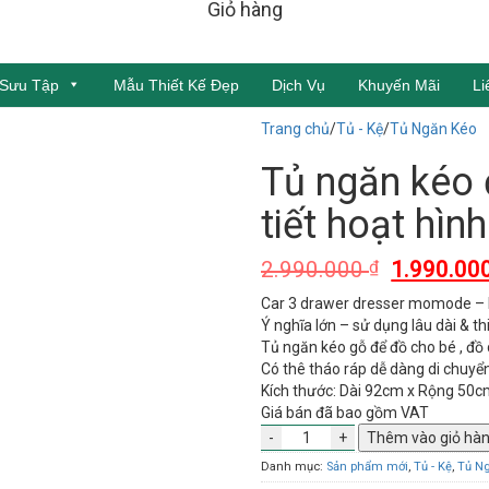
Giỏ hàng
 Sưu Tập
Mẫu Thiết Kế Đẹp
Dịch Vụ
Khuyến Mãi
Li
Trang chủ
/
Tủ - Kệ
/
Tủ Ngăn Kéo
Tủ ngăn kéo 
tiết hoạt hìn
Original
2.990.000
1.990.00
₫
price
Car 3 drawer dresser momode – 
was:
Ý nghĩa lớn – sử dụng lâu dài & th
2.990.000
Tủ ngăn kéo gỗ để đồ cho bé , đồ 
Có thê tháo ráp dễ dàng di chuyể
Kích thước: Dài 92cm x Rộng 50
Giá bán đã bao gồm VAT
Thêm vào giỏ hà
Danh mục:
Sản phẩm mới
,
Tủ - Kệ
,
Tủ N