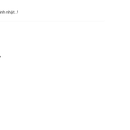
sinh nhật…!
”