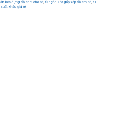
găn kéo đựng đồ chơi cho bé
,
tủ ngăn kéo gấp xếp đồ em bé
,
tu
 xuất khẩu giá rẻ