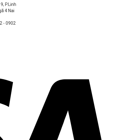
9, P.Linh
ã 4 Nai
2 - 0902