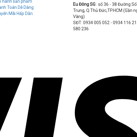
o hành sản phẩm
Eu Đông SG
: số 36 - 38 Đường Số 
anh Toán Dễ Dàng
Trung, Q.Thủ Đức,TP.HCM (Gần ng
uyến Mãi Hấp Dẫn
Vàng)
SĐT: 0934 005 052 - 0934 116 21
580 236