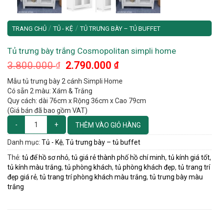
/
/
TRANG CHỦ
TỦ - KỆ
TỦ TRƯNG BÀY – TỦ BUFFET
Tủ trưng bày trắng Cosmopolitan simpli home
Original
Current
3.800.000
2.790.000
₫
₫
price
price
Mẫu tủ trưng bày 2 cánh Simpli Home
was:
is:
Có sẵn 2 màu: Xám & Trắng
3.800.000 ₫.
2.790.000 ₫.
Quy cách: dài 76cm x Rộng 36cm x Cao 79cm
(Giá bán đã bao gồm VAT)
THÊM VÀO GIỎ HÀNG
Danh mục:
Tủ - Kệ
,
Tủ trưng bày – tủ buffet
Thẻ:
tủ để hồ sơ nhỏ
,
tủ giá rẻ thành phố hồ chí minh
,
tủ kính giá tốt
,
tủ kính màu trắng
,
tủ phòng khách
,
tủ phòng khách đẹp
,
tủ trang trí
đẹp giá rẻ
,
tủ trang trí phòng khách màu trắng
,
tủ trưng bày màu
trắng