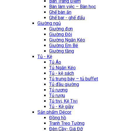
Bàn Trang Điểm
Bàn làm việc – Bàn học
Ghế bàn ăn
Ghế bar - ghế đẩu
Giường ngủ
Giường đơn
Giường Đôi
Giường Ngăn Kéo
Giường Em Bé
Giường tầng
Tủ - Kệ
Tủ Áo
Tủ Ngăn Kéo
Tủ - kệ sách
Tủ trưng bày – tủ buffet
Tủ đầu giường
Tủ rương
Tủ rượu
Tủ tivi, Kệ Tivi
Tủ - Kệ giầy
Sản phẩm Décor
Đồng hồ
Tranh Treo Tường
Đèn Cầy- Giá Đỡ