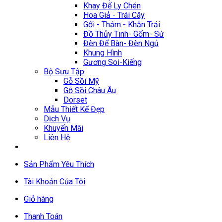
Khay Để Ly Chén
Hoa Giả - Trái Cây
Gối - Thảm - Khăn Trải
Đồ Thủy Tinh- Gốm- Sứ
Đèn Để Bàn- Đèn Ngủ
Khung Hình
Gương Soi-Kiếng
Bộ Sưu Tập
Gỗ Sồi Mỹ
Gỗ Sồi Châu Âu
Dorset
Mẫu Thiết Kế Đẹp
Dịch Vụ
Khuyến Mãi
Liên Hệ
Sản Phẩm Yêu Thích
Tài Khoản Của Tôi
Giỏ hàng
Thanh Toán