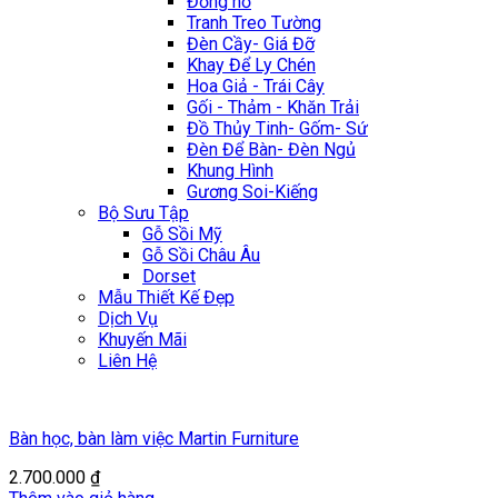
Đồng hồ
Tranh Treo Tường
Đèn Cầy- Giá Đỡ
Khay Để Ly Chén
Hoa Giả - Trái Cây
Gối - Thảm - Khăn Trải
Đồ Thủy Tinh- Gốm- Sứ
Đèn Để Bàn- Đèn Ngủ
Khung Hình
Gương Soi-Kiếng
Bộ Sưu Tập
Gỗ Sồi Mỹ
Gỗ Sồi Châu Âu
Dorset
Mẫu Thiết Kế Đẹp
Dịch Vụ
Khuyến Mãi
Liên Hệ
Bàn học, bàn làm việc Martin Furniture
2.700.000
₫