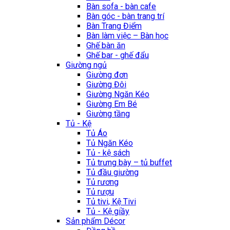
Bàn sofa - bàn cafe
Bàn góc - bàn trang trí
Bàn Trang Điểm
Bàn làm việc – Bàn học
Ghế bàn ăn
Ghế bar - ghế đẩu
Giường ngủ
Giường đơn
Giường Đôi
Giường Ngăn Kéo
Giường Em Bé
Giường tầng
Tủ - Kệ
Tủ Áo
Tủ Ngăn Kéo
Tủ - kệ sách
Tủ trưng bày – tủ buffet
Tủ đầu giường
Tủ rương
Tủ rượu
Tủ tivi, Kệ Tivi
Tủ - Kệ giầy
Sản phẩm Décor