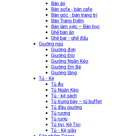
Bàn ăn
Bàn sofa - bàn cafe
Bàn góc - bàn trang trí
Bàn Trang Điểm
Bàn làm việc – Bàn học
Ghế bàn ăn
Ghế bar - ghế đẩu
Giường ngủ
Giường đơn
Giường Đôi
Giường Ngăn Kéo
Giường Em Bé
Giường tầng
Tủ - Kệ
Tủ Áo
Tủ Ngăn Kéo
Tủ - kệ sách
Tủ trưng bày – tủ buffet
Tủ đầu giường
Tủ rương
Tủ rượu
Tủ tivi, Kệ Tivi
Tủ - Kệ giầy