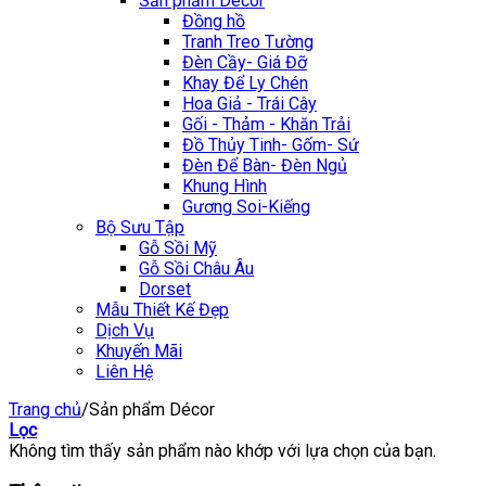
Sản phẩm Décor
Đồng hồ
Tranh Treo Tường
Đèn Cầy- Giá Đỡ
Khay Để Ly Chén
Hoa Giả - Trái Cây
Gối - Thảm - Khăn Trải
Đồ Thủy Tinh- Gốm- Sứ
Đèn Để Bàn- Đèn Ngủ
Khung Hình
Gương Soi-Kiếng
Bộ Sưu Tập
Gỗ Sồi Mỹ
Gỗ Sồi Châu Âu
Dorset
Mẫu Thiết Kế Đẹp
Dịch Vụ
Khuyến Mãi
Liên Hệ
Trang chủ
/
Sản phẩm Décor
Lọc
Không tìm thấy sản phẩm nào khớp với lựa chọn của bạn.