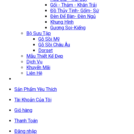
Gối - Thảm - Khăn Trải
Đồ Thủy Tinh- Gốm- Sứ
Đèn Để Bàn- Đèn Ngủ
Khung Hình
Gương Soi-Kiếng
Bộ Sưu Tập
Gỗ Sồi Mỹ
Gỗ Sồi Châu Âu
Dorset
Mẫu Thiết Kế Đẹp
Dịch Vụ
Khuyến Mãi
Liên Hệ
Sản Phẩm Yêu Thích
Tài Khoản Của Tôi
Giỏ hàng
Thanh Toán
Đăng nhập