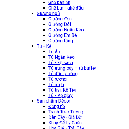
Ghế bàn ăn
Ghế bar - ghế đẩu
Giường ngủ
Giường đơn
Giường Đôi
Giường Ngăn Kéo
Giường Em Bé
Giường tầng
Tủ - Kệ
Tủ Áo
Tủ Ngăn Kéo
Tủ - kệ sách
Tủ trưng bày – tủ buffet
Tủ đầu giường
Tủ rương
Tủ rượu
Tủ tivi, Kệ Tivi
Tủ - Kệ giầy
Sản phẩm Décor
Đồng hồ
Tranh Treo Tường
Đèn Cầy- Giá Đỡ
Khay Để Ly Chén
Hoa Giả - Trái Cây