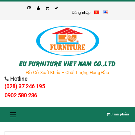
Skip
to
Đăng nhập
content
EU FURNITURE VIET NAM CO.,LTD
Đồ Gỗ Xuất Khẩu – Chất Lượng Hàng Đầu
Hotline
(028) 37 246 195
0902 580 236
0
sản phẩm