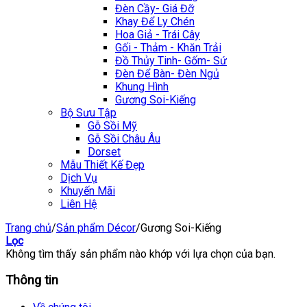
Đèn Cầy- Giá Đỡ
Khay Để Ly Chén
Hoa Giả - Trái Cây
Gối - Thảm - Khăn Trải
Đồ Thủy Tinh- Gốm- Sứ
Đèn Để Bàn- Đèn Ngủ
Khung Hình
Gương Soi-Kiếng
Bộ Sưu Tập
Gỗ Sồi Mỹ
Gỗ Sồi Châu Âu
Dorset
Mẫu Thiết Kế Đẹp
Dịch Vụ
Khuyến Mãi
Liên Hệ
Trang chủ
/
Sản phẩm Décor
/
Gương Soi-Kiếng
Lọc
Không tìm thấy sản phẩm nào khớp với lựa chọn của bạn.
Thông tin