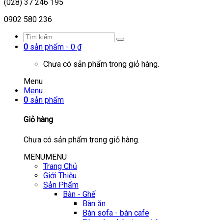
(028) 37 246 195
0902 580 236
0
sản phẩm -
0
₫
Chưa có sản phẩm trong giỏ hàng.
Menu
Menu
0
sản phẩm
Giỏ hàng
Chưa có sản phẩm trong giỏ hàng.
MENU
MENU
Trang Chủ
Giới Thiệu
Sản Phẩm
Bàn - Ghế
Bàn ăn
Bàn sofa - bàn cafe