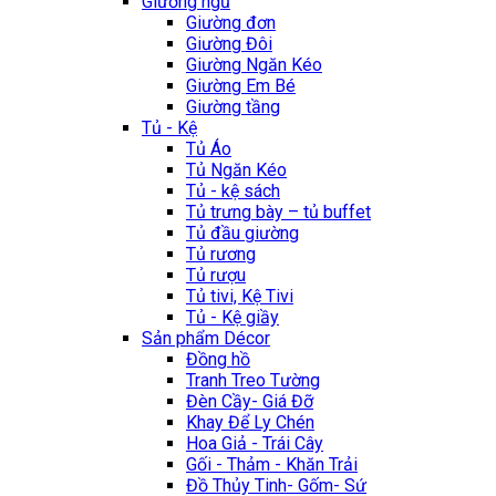
Giường ngủ
Giường đơn
Giường Đôi
Giường Ngăn Kéo
Giường Em Bé
Giường tầng
Tủ - Kệ
Tủ Áo
Tủ Ngăn Kéo
Tủ - kệ sách
Tủ trưng bày – tủ buffet
Tủ đầu giường
Tủ rương
Tủ rượu
Tủ tivi, Kệ Tivi
Tủ - Kệ giầy
Sản phẩm Décor
Đồng hồ
Tranh Treo Tường
Đèn Cầy- Giá Đỡ
Khay Để Ly Chén
Hoa Giả - Trái Cây
Gối - Thảm - Khăn Trải
Đồ Thủy Tinh- Gốm- Sứ