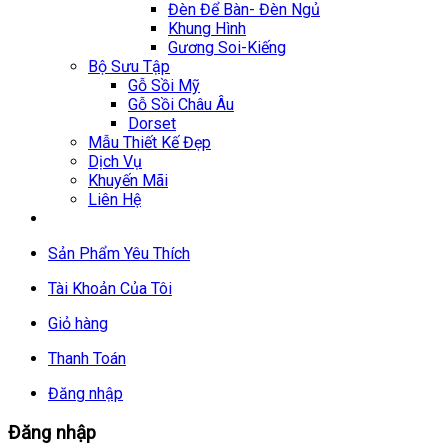
Đèn Để Bàn- Đèn Ngủ
Khung Hình
Gương Soi-Kiếng
Bộ Sưu Tập
Gỗ Sồi Mỹ
Gỗ Sồi Châu Âu
Dorset
Mẫu Thiết Kế Đẹp
Dịch Vụ
Khuyến Mãi
Liên Hệ
Sản Phẩm Yêu Thích
Tài Khoản Của Tôi
Giỏ hàng
Thanh Toán
Đăng nhập
Đăng nhập