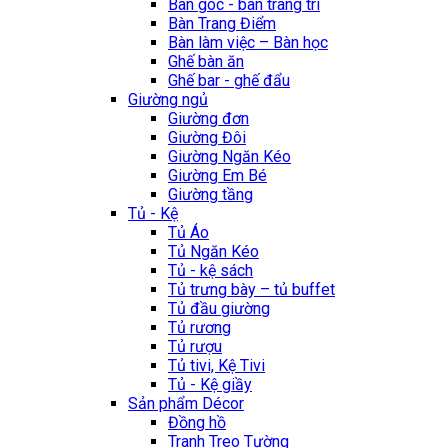
Bàn góc - bàn trang trí
Bàn Trang Điểm
Bàn làm việc – Bàn học
Ghế bàn ăn
Ghế bar - ghế đẩu
Giường ngủ
Giường đơn
Giường Đôi
Giường Ngăn Kéo
Giường Em Bé
Giường tầng
Tủ - Kệ
Tủ Áo
Tủ Ngăn Kéo
Tủ - kệ sách
Tủ trưng bày – tủ buffet
Tủ đầu giường
Tủ rương
Tủ rượu
Tủ tivi, Kệ Tivi
Tủ - Kệ giầy
Sản phẩm Décor
Đồng hồ
Tranh Treo Tường