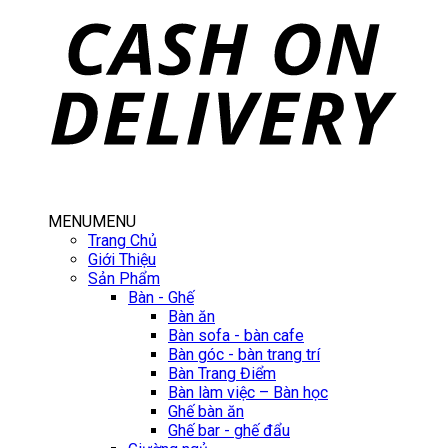
MENU
MENU
Trang Chủ
Giới Thiệu
Sản Phẩm
Bàn - Ghế
Bàn ăn
Bàn sofa - bàn cafe
Bàn góc - bàn trang trí
Bàn Trang Điểm
Bàn làm việc – Bàn học
Ghế bàn ăn
Ghế bar - ghế đẩu