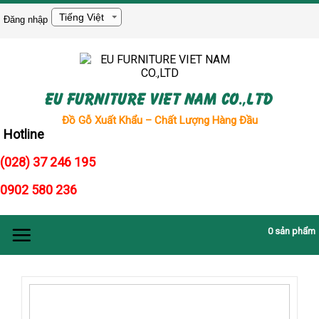
Skip
to
Đăng nhập
content
EU FURNITURE VIET NAM CO.,LTD
Đồ Gỗ Xuất Khẩu – Chất Lượng Hàng Đầu
Hotline
(028) 37 246 195
0902 580 236
0
sản phẩm