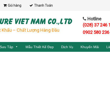
Giỏ hàng
Thanh Toán
URE VIET NAM CO.,LTD
Hotline
(028) 37 246 
t Khẩu – Chất Lượng Hàng Đầu
0902 580 236
 Sưu Tập
Mẫu Thiết Kế Đẹp
Dịch Vụ
Khuyến Mãi
Li