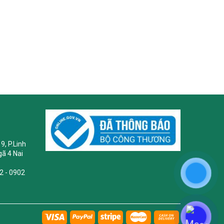
9, P.Linh
ã 4 Nai
2 - 0902