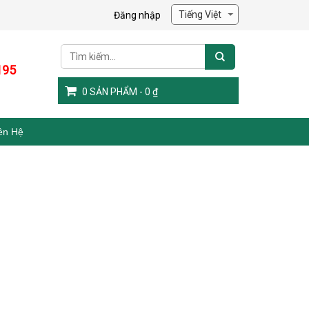
Đăng nhập
195
0
SẢN PHẨM -
0
₫
ên Hệ