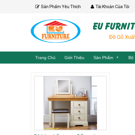
Skip
Sản Phẩm Yêu Thích
Tài Khoản Của Tôi
to
content
EU FURNIT
Đồ Gỗ Xuấ
Trang Chủ
Giới Thiệu
Sản Phẩm
Bộ