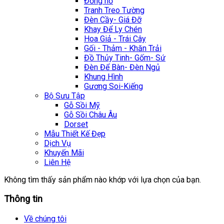
Đồng hồ
Tranh Treo Tường
Đèn Cầy- Giá Đỡ
Khay Để Ly Chén
Hoa Giả - Trái Cây
Gối - Thảm - Khăn Trải
Đồ Thủy Tinh- Gốm- Sứ
Đèn Để Bàn- Đèn Ngủ
Khung Hình
Gương Soi-Kiếng
Bộ Sưu Tập
Gỗ Sồi Mỹ
Gỗ Sồi Châu Âu
Dorset
Mẫu Thiết Kế Đẹp
Dịch Vụ
Khuyến Mãi
Liên Hệ
Không tìm thấy sản phẩm nào khớp với lựa chọn của bạn.
Thông tin
Về chúng tôi