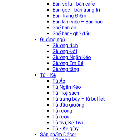
Bàn sofa - bàn cafe
Bàn góc - bàn trang trí
Bàn Trang Điểm
Bàn làm việc – Bàn học
Ghế bàn ăn
Ghế bar - ghế đẩu
Giường ngủ
Giường đơn
Giường Đôi
Giường Ngăn Kéo
Giường Em Bé
Giường tầng
Tủ - Kệ
Tủ Áo
Tủ Ngăn Kéo
Tủ - kệ sách
Tủ trưng bày – tủ buffet
Tủ đầu giường
Tủ rương
Tủ rượu
Tủ tivi, Kệ Tivi
Tủ - Kệ giầy
Sản phẩm Décor