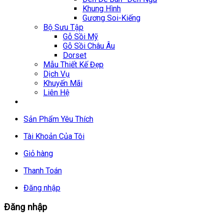
Khung Hình
Gương Soi-Kiếng
Bộ Sưu Tập
Gỗ Sồi Mỹ
Gỗ Sồi Châu Âu
Dorset
Mẫu Thiết Kế Đẹp
Dịch Vụ
Khuyến Mãi
Liên Hệ
Sản Phẩm Yêu Thích
Tài Khoản Của Tôi
Giỏ hàng
Thanh Toán
Đăng nhập
Đăng nhập