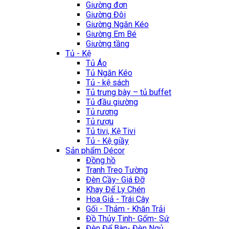
Giường đơn
Giường Đôi
Giường Ngăn Kéo
Giường Em Bé
Giường tầng
Tủ - Kệ
Tủ Áo
Tủ Ngăn Kéo
Tủ - kệ sách
Tủ trưng bày – tủ buffet
Tủ đầu giường
Tủ rương
Tủ rượu
Tủ tivi, Kệ Tivi
Tủ - Kệ giầy
Sản phẩm Décor
Đồng hồ
Tranh Treo Tường
Đèn Cầy- Giá Đỡ
Khay Để Ly Chén
Hoa Giả - Trái Cây
Gối - Thảm - Khăn Trải
Đồ Thủy Tinh- Gốm- Sứ
Đèn Để Bàn- Đèn Ngủ