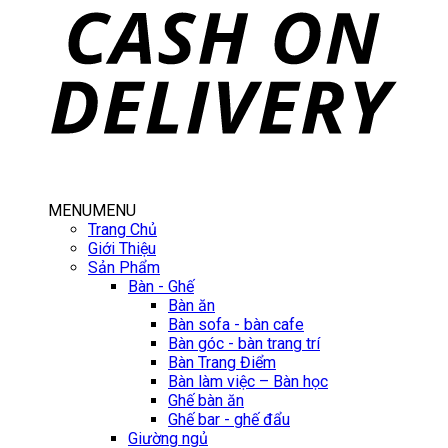
MENU
MENU
Trang Chủ
Giới Thiệu
Sản Phẩm
Bàn - Ghế
Bàn ăn
Bàn sofa - bàn cafe
Bàn góc - bàn trang trí
Bàn Trang Điểm
Bàn làm việc – Bàn học
Ghế bàn ăn
Ghế bar - ghế đẩu
Giường ngủ