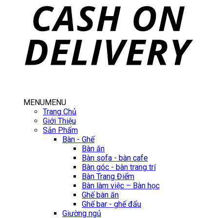
MENU
MENU
Trang Chủ
Giới Thiệu
Sản Phẩm
Bàn - Ghế
Bàn ăn
Bàn sofa - bàn cafe
Bàn góc - bàn trang trí
Bàn Trang Điểm
Bàn làm việc – Bàn học
Ghế bàn ăn
Ghế bar - ghế đẩu
Giường ngủ