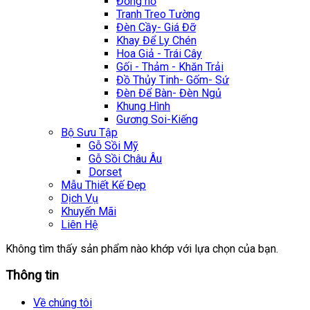
Đồng hồ
Tranh Treo Tường
Đèn Cầy- Giá Đỡ
Khay Để Ly Chén
Hoa Giả - Trái Cây
Gối - Thảm - Khăn Trải
Đồ Thủy Tinh- Gốm- Sứ
Đèn Để Bàn- Đèn Ngủ
Khung Hình
Gương Soi-Kiếng
Bộ Sưu Tập
Gỗ Sồi Mỹ
Gỗ Sồi Châu Âu
Dorset
Mẫu Thiết Kế Đẹp
Dịch Vụ
Khuyến Mãi
Liên Hệ
Không tìm thấy sản phẩm nào khớp với lựa chọn của bạn.
Thông tin
Về chúng tôi