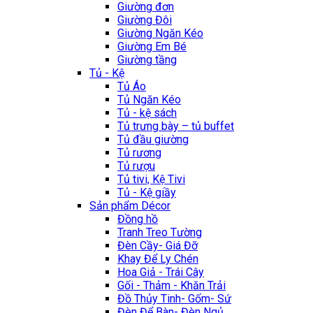
Giường đơn
Giường Đôi
Giường Ngăn Kéo
Giường Em Bé
Giường tầng
Tủ - Kệ
Tủ Áo
Tủ Ngăn Kéo
Tủ - kệ sách
Tủ trưng bày – tủ buffet
Tủ đầu giường
Tủ rương
Tủ rượu
Tủ tivi, Kệ Tivi
Tủ - Kệ giầy
Sản phẩm Décor
Đồng hồ
Tranh Treo Tường
Đèn Cầy- Giá Đỡ
Khay Để Ly Chén
Hoa Giả - Trái Cây
Gối - Thảm - Khăn Trải
Đồ Thủy Tinh- Gốm- Sứ
Đèn Để Bàn- Đèn Ngủ