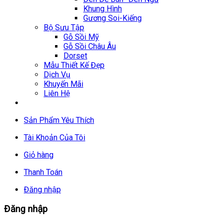
Khung Hình
Gương Soi-Kiếng
Bộ Sưu Tập
Gỗ Sồi Mỹ
Gỗ Sồi Châu Âu
Dorset
Mẫu Thiết Kế Đẹp
Dịch Vụ
Khuyến Mãi
Liên Hệ
Sản Phẩm Yêu Thích
Tài Khoản Của Tôi
Giỏ hàng
Thanh Toán
Đăng nhập
Đăng nhập