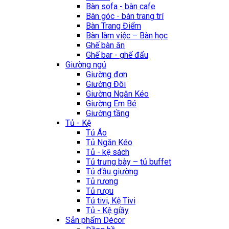
Bàn sofa - bàn cafe
Bàn góc - bàn trang trí
Bàn Trang Điểm
Bàn làm việc – Bàn học
Ghế bàn ăn
Ghế bar - ghế đẩu
Giường ngủ
Giường đơn
Giường Đôi
Giường Ngăn Kéo
Giường Em Bé
Giường tầng
Tủ - Kệ
Tủ Áo
Tủ Ngăn Kéo
Tủ - kệ sách
Tủ trưng bày – tủ buffet
Tủ đầu giường
Tủ rương
Tủ rượu
Tủ tivi, Kệ Tivi
Tủ - Kệ giầy
Sản phẩm Décor