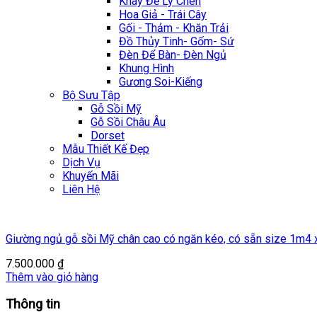
Khay Để Ly Chén
Hoa Giả - Trái Cây
Gối - Thảm - Khăn Trải
Đồ Thủy Tinh- Gốm- Sứ
Đèn Để Bàn- Đèn Ngủ
Khung Hình
Gương Soi-Kiếng
Bộ Sưu Tập
Gỗ Sồi Mỹ
Gỗ Sồi Châu Âu
Dorset
Mẫu Thiết Kế Đẹp
Dịch Vụ
Khuyến Mãi
Liên Hệ
Giường ngủ gỗ sồi Mỹ chân cao có ngăn kéo, có sẵn size 1m4
7.500.000
₫
Thêm vào giỏ hàng
Thông tin