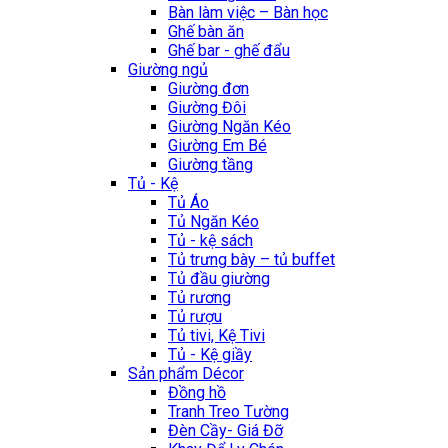
Bàn làm việc – Bàn học
Ghế bàn ăn
Ghế bar - ghế đẩu
Giường ngủ
Giường đơn
Giường Đôi
Giường Ngăn Kéo
Giường Em Bé
Giường tầng
Tủ - Kệ
Tủ Áo
Tủ Ngăn Kéo
Tủ - kệ sách
Tủ trưng bày – tủ buffet
Tủ đầu giường
Tủ rương
Tủ rượu
Tủ tivi, Kệ Tivi
Tủ - Kệ giầy
Sản phẩm Décor
Đồng hồ
Tranh Treo Tường
Đèn Cầy- Giá Đỡ