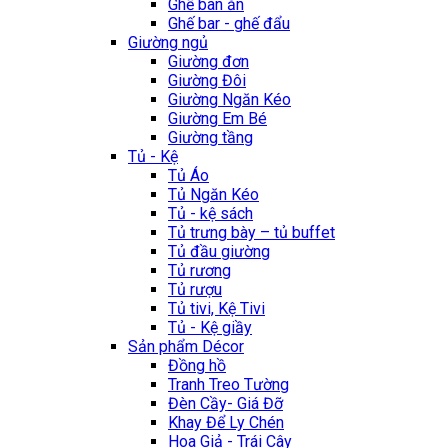
Ghế bàn ăn
Ghế bar - ghế đẩu
Giường ngủ
Giường đơn
Giường Đôi
Giường Ngăn Kéo
Giường Em Bé
Giường tầng
Tủ - Kệ
Tủ Áo
Tủ Ngăn Kéo
Tủ - kệ sách
Tủ trưng bày – tủ buffet
Tủ đầu giường
Tủ rương
Tủ rượu
Tủ tivi, Kệ Tivi
Tủ - Kệ giầy
Sản phẩm Décor
Đồng hồ
Tranh Treo Tường
Đèn Cầy- Giá Đỡ
Khay Để Ly Chén
Hoa Giả - Trái Cây