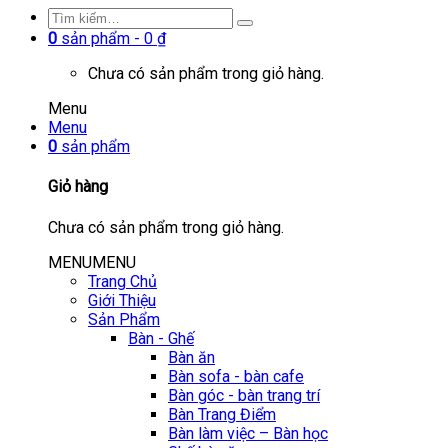
0
sản phẩm -
0
₫
Chưa có sản phẩm trong giỏ hàng.
Menu
Menu
0
sản phẩm
Giỏ hàng
Chưa có sản phẩm trong giỏ hàng.
MENU
MENU
Trang Chủ
Giới Thiệu
Sản Phẩm
Bàn - Ghế
Bàn ăn
Bàn sofa - bàn cafe
Bàn góc - bàn trang trí
Bàn Trang Điểm
Bàn làm việc – Bàn học