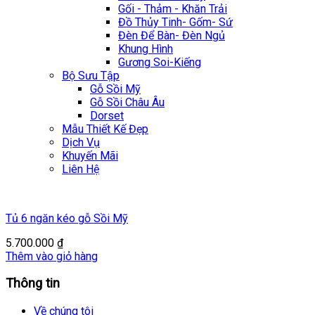
Gối - Thảm - Khăn Trải
Đồ Thủy Tinh- Gốm- Sứ
Đèn Để Bàn- Đèn Ngủ
Khung Hình
Gương Soi-Kiếng
Bộ Sưu Tập
Gỗ Sồi Mỹ
Gỗ Sồi Châu Âu
Dorset
Mẫu Thiết Kế Đẹp
Dịch Vụ
Khuyến Mãi
Liên Hệ
Tủ 6 ngăn kéo gỗ Sồi Mỹ
5.700.000
₫
Thêm vào giỏ hàng
Thông tin
Về chúng tôi