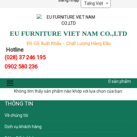
Đăng nhập
Skip
to
content
EU FURNITURE VIET NAM CO.,LTD
Đồ Gỗ Xuất Khẩu – Chất Lượng Hàng Đầu
Hotline
(028) 37 246 195
0902 580 236
0
sản phẩm
Không tìm thấy sản phẩm nào khớp với lựa chọn của bạn.
THÔNG TIN
Về chúng tôi
Dịch vụ khách hàng