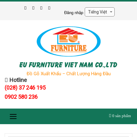
Skip
to
Đăng nhập
content
EU FURNITURE VIET NAM CO.,LTD
Đồ Gỗ Xuất Khẩu – Chất Lượng Hàng Đầu
Hotline
(028) 37 246 195
0902 580 236
0
sản phẩm