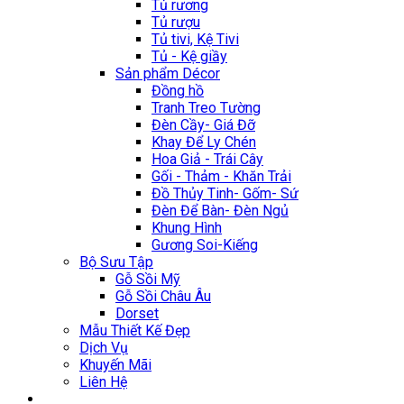
Tủ rương
Tủ rượu
Tủ tivi, Kệ Tivi
Tủ - Kệ giầy
Sản phẩm Décor
Đồng hồ
Tranh Treo Tường
Đèn Cầy- Giá Đỡ
Khay Để Ly Chén
Hoa Giả - Trái Cây
Gối - Thảm - Khăn Trải
Đồ Thủy Tinh- Gốm- Sứ
Đèn Để Bàn- Đèn Ngủ
Khung Hình
Gương Soi-Kiếng
Bộ Sưu Tập
Gỗ Sồi Mỹ
Gỗ Sồi Châu Âu
Dorset
Mẫu Thiết Kế Đẹp
Dịch Vụ
Khuyến Mãi
Liên Hệ