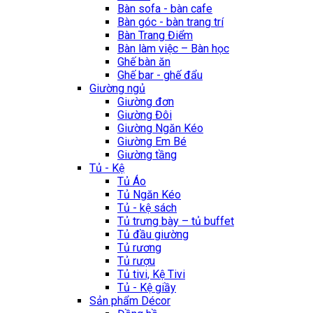
Bàn sofa - bàn cafe
Bàn góc - bàn trang trí
Bàn Trang Điểm
Bàn làm việc – Bàn học
Ghế bàn ăn
Ghế bar - ghế đẩu
Giường ngủ
Giường đơn
Giường Đôi
Giường Ngăn Kéo
Giường Em Bé
Giường tầng
Tủ - Kệ
Tủ Áo
Tủ Ngăn Kéo
Tủ - kệ sách
Tủ trưng bày – tủ buffet
Tủ đầu giường
Tủ rương
Tủ rượu
Tủ tivi, Kệ Tivi
Tủ - Kệ giầy
Sản phẩm Décor