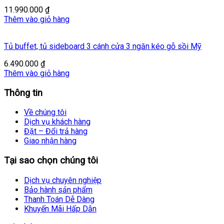
11.990.000
₫
Thêm vào giỏ hàng
Tủ buffet, tủ sideboard 3 cánh cửa 3 ngăn kéo gỗ sồi Mỹ
6.490.000
₫
Thêm vào giỏ hàng
Thông tin
Về chúng tôi
Dịch vụ khách hàng
Đặt – Đổi trả hàng
Giao nhận hàng
Tại sao chọn chúng tôi
Dịch vụ chuyên nghiệp
Bảo hành sản phẩm
Thanh Toán Dễ Dàng
Khuyến Mãi Hấp Dẫn