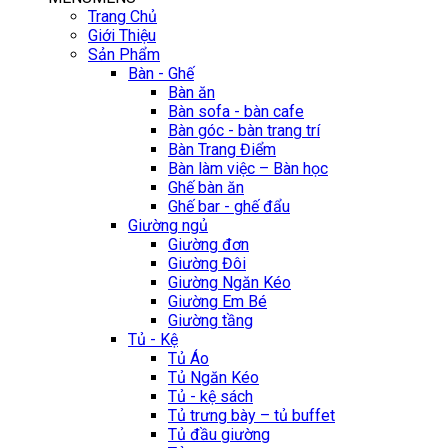
Trang Chủ
Giới Thiệu
Sản Phẩm
Bàn - Ghế
Bàn ăn
Bàn sofa - bàn cafe
Bàn góc - bàn trang trí
Bàn Trang Điểm
Bàn làm việc – Bàn học
Ghế bàn ăn
Ghế bar - ghế đẩu
Giường ngủ
Giường đơn
Giường Đôi
Giường Ngăn Kéo
Giường Em Bé
Giường tầng
Tủ - Kệ
Tủ Áo
Tủ Ngăn Kéo
Tủ - kệ sách
Tủ trưng bày – tủ buffet
Tủ đầu giường