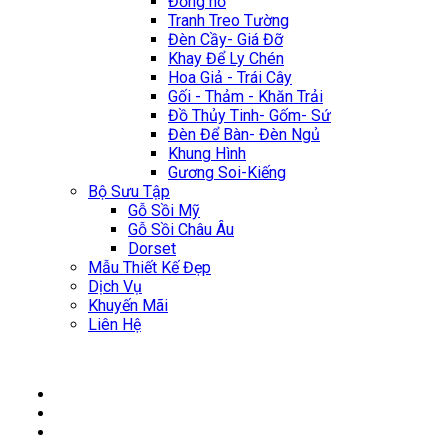
Đồng hồ
Tranh Treo Tường
Đèn Cầy- Giá Đỡ
Khay Để Ly Chén
Hoa Giả - Trái Cây
Gối - Thảm - Khăn Trải
Đồ Thủy Tinh- Gốm- Sứ
Đèn Để Bàn- Đèn Ngủ
Khung Hình
Gương Soi-Kiếng
Bộ Sưu Tập
Gỗ Sồi Mỹ
Gỗ Sồi Châu Âu
Dorset
Mẫu Thiết Kế Đẹp
Dịch Vụ
Khuyến Mãi
Liên Hệ