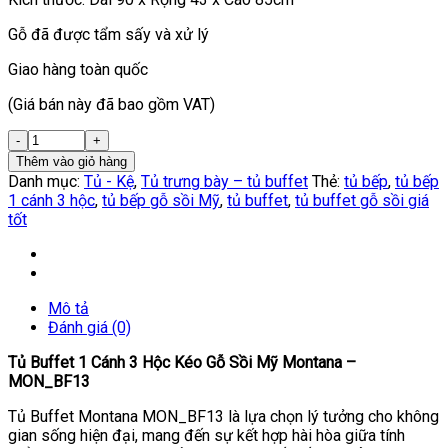
Gỗ đã được tẩm sấy và xử lý
Giao hàng toàn quốc
(Giá bán này đã bao gồm VAT)
Thêm vào giỏ hàng
Danh mục:
Tủ - Kệ
,
Tủ trưng bày – tủ buffet
Thẻ:
tủ bếp
,
tủ bếp
1 cánh 3 hộc
,
tủ bếp gỗ sồi Mỹ
,
tủ buffet
,
tủ buffet gỗ sồi giá
tốt
Mô tả
Đánh giá (0)
Tủ Buffet 1 Cánh 3 Hộc Kéo Gỗ Sồi Mỹ Montana –
MON_BF13
Tủ Buffet Montana MON_BF13 là lựa chọn lý tưởng cho không
gian sống hiện đại, mang đến sự kết hợp hài hòa giữa tính