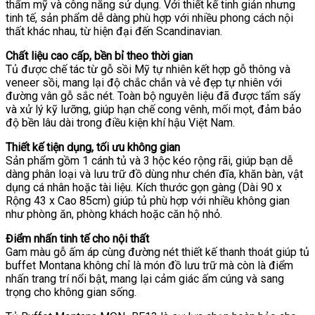
thẩm mỹ và công năng sử dụng. Với thiết kế tinh giản nhưng
tinh tế, sản phẩm dễ dàng phù hợp với nhiều phong cách nội
thất khác nhau, từ hiện đại đến Scandinavian.
Chất liệu cao cấp, bền bỉ theo thời gian
Tủ được chế tác từ gỗ sồi Mỹ tự nhiên kết hợp gỗ thông và
veneer sồi, mang lại độ chắc chắn và vẻ đẹp tự nhiên với
đường vân gỗ sắc nét. Toàn bộ nguyên liệu đã được tẩm sấy
và xử lý kỹ lưỡng, giúp hạn chế cong vênh, mối mọt, đảm bảo
độ bền lâu dài trong điều kiện khí hậu Việt Nam.
Thiết kế tiện dụng, tối ưu không gian
Sản phẩm gồm 1 cánh tủ và 3 hộc kéo rộng rãi, giúp bạn dễ
dàng phân loại và lưu trữ đồ dùng như chén đĩa, khăn bàn, vật
dụng cá nhân hoặc tài liệu. Kích thước gọn gàng (Dài 90 x
Rộng 43 x Cao 85cm) giúp tủ phù hợp với nhiều không gian
như phòng ăn, phòng khách hoặc căn hộ nhỏ.
Điểm nhấn tinh tế cho nội thất
Gam màu gỗ ấm áp cùng đường nét thiết kế thanh thoát giúp tủ
buffet Montana không chỉ là món đồ lưu trữ mà còn là điểm
nhấn trang trí nổi bật, mang lại cảm giác ấm cúng và sang
trọng cho không gian sống.