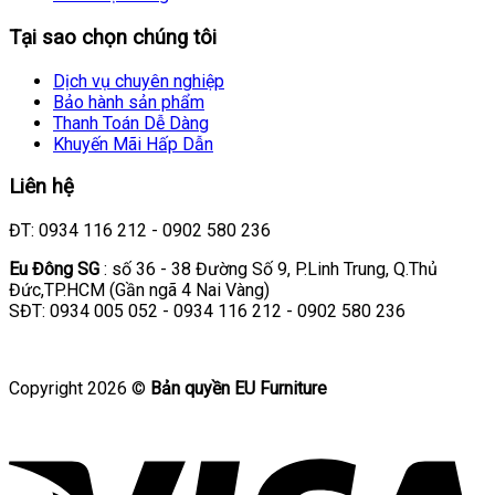
Tại sao chọn chúng tôi
Dịch vụ chuyên nghiệp
Bảo hành sản phẩm
Thanh Toán Dễ Dàng
Khuyến Mãi Hấp Dẫn
Liên hệ
ĐT: 0934 116 212 - 0902 580 236
Eu Đông SG
: số 36 - 38 Đường Số 9, P.Linh Trung, Q.Thủ
Đức,TP.HCM (Gần ngã 4 Nai Vàng)
SĐT: 0934 005 052 - 0934 116 212 - 0902 580 236
Copyright 2026 ©
Bản quyền EU Furniture