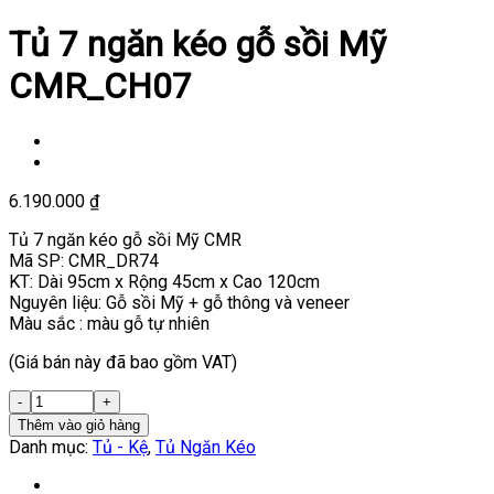
Tủ 7 ngăn kéo gỗ sồi Mỹ
CMR_CH07
6.190.000
₫
Tủ 7 ngăn kéo gỗ sồi Mỹ CMR
Mã SP: CMR_DR74
KT: Dài 95cm x Rộng 45cm x Cao 120cm
Nguyên liệu: Gỗ sồi Mỹ + gỗ thông và veneer
Màu sắc : màu gỗ tự nhiên
(Giá bán này đã bao gồm VAT)
Thêm vào giỏ hàng
Danh mục:
Tủ - Kệ
,
Tủ Ngăn Kéo