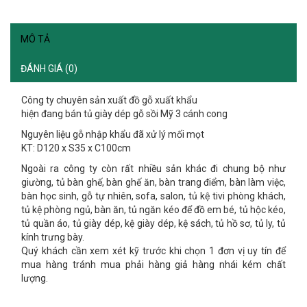
MÔ TẢ
ĐÁNH GIÁ (0)
Công ty chuyên sản xuất đồ gỗ xuất khẩu
hiện đang bán tủ giày dép gỗ sồi Mỹ 3 cánh cong
Nguyên liệu gỗ nhập khẩu đã xử lý mối mọt
KT: D120 x S35 x C100cm
Ngoài ra công ty còn rất nhiều sản khác đi chung bộ như
giường, tủ bàn ghế, bàn ghế ăn, bàn trang điểm, bàn làm việc,
bàn học sinh, gỗ tự nhiên, sofa, salon, tủ kệ tivi phòng khách,
tủ kệ phòng ngủ, bàn ăn, tủ ngăn kéo để đồ em bé, tủ hộc kéo,
tủ quần áo, tủ giày dép, kệ giày dép, kệ sách, tủ hồ sơ, tủ ly, tủ
kính trưng bày.
Quý khách cần xem xét kỹ trước khi chọn 1 đơn vị uy tín để
mua hàng tránh mua phải hàng giả hàng nhái kém chất
lượng.