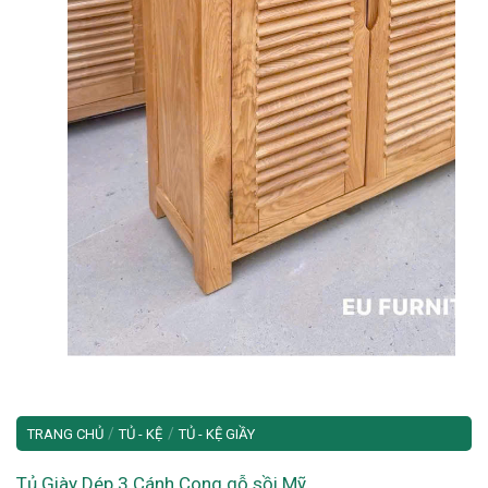
/
/
TRANG CHỦ
TỦ - KỆ
TỦ - KỆ GIẦY
Tủ Giày Dép 3 Cánh Cong gỗ sồi Mỹ