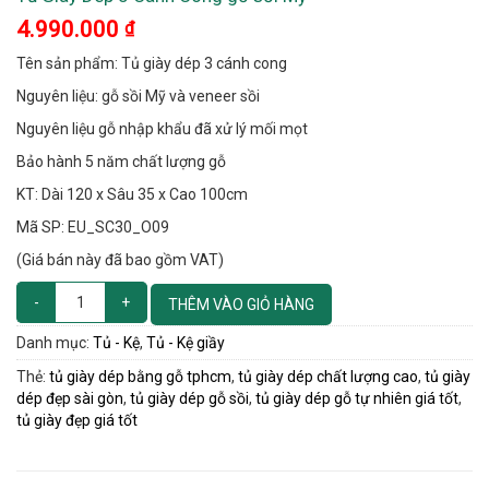
4.990.000
₫
Tên sản phẩm: Tủ giày dép 3 cánh cong
Nguyên liệu: gỗ sồi Mỹ và veneer sồi
Nguyên liệu gỗ nhập khẩu đã xử lý mối mọt
Bảo hành 5 năm chất lượng gỗ
KT: Dài 120 x Sâu 35 x Cao 100cm
Mã SP: EU_SC30_O09
(Giá bán này đã bao gồm VAT)
THÊM VÀO GIỎ HÀNG
Danh mục:
Tủ - Kệ
,
Tủ - Kệ giầy
Thẻ:
tủ giày dép bằng gỗ tphcm
,
tủ giày dép chất lượng cao
,
tủ giày
dép đẹp sài gòn
,
tủ giày dép gỗ sồi
,
tủ giày dép gỗ tự nhiên giá tốt
,
tủ giày đẹp giá tốt