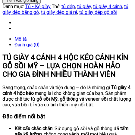
Thêm vào giỏ hàng
Danh mục:
Tủ - Kệ giầy
Thẻ:
tủ dép
,
tủ giày
,
tủ giày 4 cánh
,
tủ
giày dép băng gỗ
,
tủ giày dép giá rẻ
,
tủ giày dép gỗ sồi
Mô tả
Đánh giá (0)
TỦ GIÀY 4 CÁNH 4 HỘC KÉO CÁNH KÍN
GỖ SỒI MỸ – LỰA CHỌN HOÀN HẢO
CHO GIA ĐÌNH NHIỀU THÀNH VIÊN
Sang trọng, chắc chắn và tiện dụng – đó là những gì
Tủ giày 4
cánh 4 hộc kéo
mang lại cho không gian của bạn. Sản phẩm
được chế tác từ
gỗ sồi Mỹ, gỗ thông và veneer sồi
chất lượng
cao, vừa bền bỉ vừa có tính thẩm mỹ nổi bật.
Đặc điểm nổi bật
Kết cấu chắc chắn
: Sử dụng gỗ sồi và gỗ thông đã
tẩm
sấy kỹ lưỡng
, chống cong vênh, mối mọt hiệu quả.