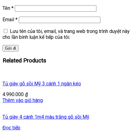
Tên
*
Email
*
Lưu tên của tôi, email, và trang web trong trình duyệt này
cho lần bình luận kế tiếp của tôi.
Related Products
Tủ giày gỗ sồi Mỹ 3 cánh 1 ngăn kéo
4.990.000
₫
Thêm vào giỏ hàng
Tủ giày 4 cánh 1m4 màu trắng gỗ sồi Mỹ
Đọc tiếp