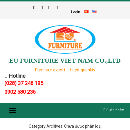
Skip
to
Login
content
EU FURNITURE VIET NAM CO.,LTD
Furniture export – hight quanlity
Hotline
(028) 37 246 195
0902 580 236
0
sản phẩm
Category Archives:
Chưa được phân loại