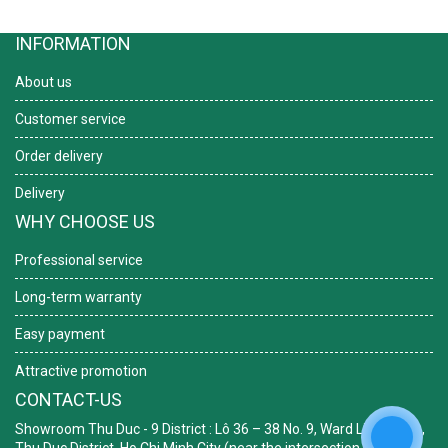
INFORMATION
About us
Customer service
Order delivery
Delivery
WHY CHOOSE US
Professional service
Long-term warranty
Easy payment
Attractive promotion
CONTACT-US
Showroom Thu Duc - 9 District
: Lô 36 – 38 No. 9, Ward Linh Trung,
Thu Duc District, Ho Chi Minh City (near the intersection of Nai