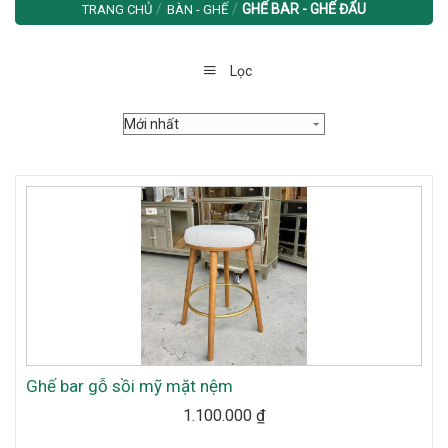
/
/
GHẾ BAR - GHẾ ĐẨU
TRANG CHỦ
BÀN - GHẾ
Lọc
Ghế bar gỗ sồi mỹ mặt nệm
1.100.000
₫