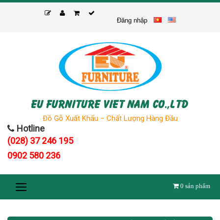
Skip
to
Đăng nhập
content
EU FURNITURE VIET NAM CO.,LTD
Đồ Gỗ Xuất Khẩu – Chất Lượng Hàng Đầu
Hotline
(028) 37 246 195
0902 580 236
0
sản phẩm