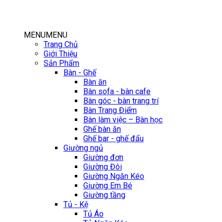
MENU
MENU
Trang Chủ
Giới Thiệu
Sản Phẩm
Bàn - Ghế
Bàn ăn
Bàn sofa - bàn cafe
Bàn góc - bàn trang trí
Bàn Trang Điểm
Bàn làm việc – Bàn học
Ghế bàn ăn
Ghế bar - ghế đẩu
Giường ngủ
Giường đơn
Giường Đôi
Giường Ngăn Kéo
Giường Em Bé
Giường tầng
Tủ - Kệ
Tủ Áo