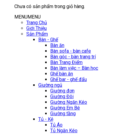
Chưa có sản phẩm trong giỏ hàng.
MENU
MENU
Trang Chủ
Giới Thiệu
Sản Phẩm
Bàn - Ghế
Bàn ăn
Bàn sofa - bàn cafe
Bàn góc - bàn trang trí
Bàn Trang Điểm
Bàn làm việc – Bàn học
Ghế bàn ăn
Ghế bar - ghế đẩu
Giường ngủ
Giường đơn
Giường Đôi
Giường Ngăn Kéo
Giường Em Bé
Giường tầng
Tủ - Kệ
Tủ Áo
Tủ Ngăn Kéo