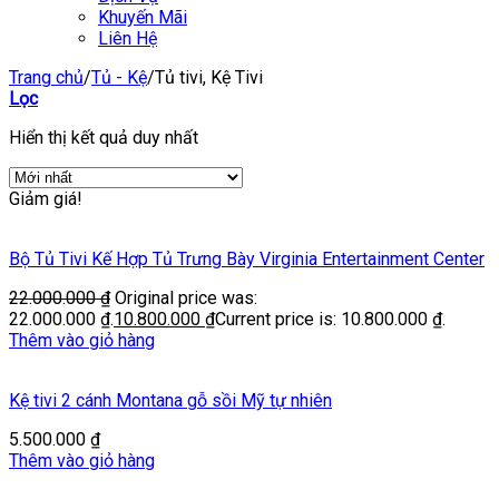
Khuyến Mãi
Liên Hệ
Trang chủ
/
Tủ - Kệ
/
Tủ tivi, Kệ Tivi
Lọc
Hiển thị kết quả duy nhất
Giảm giá!
Bộ Tủ Tivi Kế Hợp Tủ Trưng Bày Virginia Entertainment Center
22.000.000
₫
Original price was:
22.000.000 ₫.
10.800.000
₫
Current price is: 10.800.000 ₫.
Thêm vào giỏ hàng
Kệ tivi 2 cánh Montana gỗ sồi Mỹ tự nhiên
5.500.000
₫
Thêm vào giỏ hàng