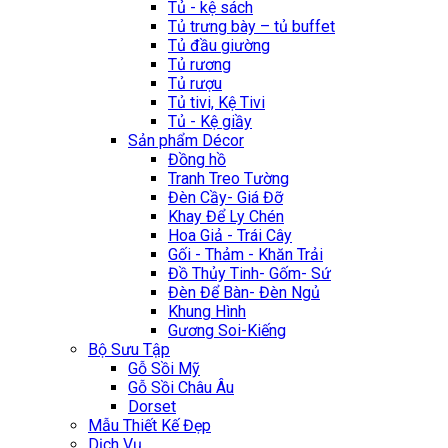
Tủ - kệ sách
Tủ trưng bày – tủ buffet
Tủ đầu giường
Tủ rương
Tủ rượu
Tủ tivi, Kệ Tivi
Tủ - Kệ giầy
Sản phẩm Décor
Đồng hồ
Tranh Treo Tường
Đèn Cầy- Giá Đỡ
Khay Để Ly Chén
Hoa Giả - Trái Cây
Gối - Thảm - Khăn Trải
Đồ Thủy Tinh- Gốm- Sứ
Đèn Để Bàn- Đèn Ngủ
Khung Hình
Gương Soi-Kiếng
Bộ Sưu Tập
Gỗ Sồi Mỹ
Gỗ Sồi Châu Âu
Dorset
Mẫu Thiết Kế Đẹp
Dịch Vụ