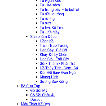
Tủ Ngăn Kéo
Tủ - kệ sách
Tủ trưng bày – tủ buffet
Tủ đầu giường
Tủ rương
Tủ rượu
Tủ tivi, Kệ Tivi
Tủ - Kệ giầy
Sản phẩm Décor
Đồng hồ
Tranh Treo Tường
Đèn Cầy- Giá Đỡ
Khay Để Ly Chén
Hoa Giả - Trái Cây
Gối - Thảm - Khăn Trải
Đồ Thủy Tinh- Gốm- Sứ
Đèn Để Bàn- Đèn Ngủ
Khung Hình
Gương Soi-Kiếng
Bộ Sưu Tập
Gỗ Sồi Mỹ
Gỗ Sồi Châu Âu
Dorset
Mẫu Thiết Kế Đẹp