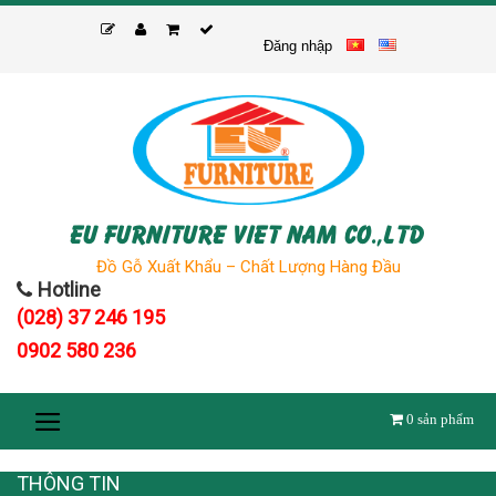
Skip
to
Đăng nhập
content
EU FURNITURE VIET NAM CO.,LTD
Đồ Gỗ Xuất Khẩu – Chất Lượng Hàng Đầu
Hotline
(028) 37 246 195
0902 580 236
0
sản phẩm
THÔNG TIN