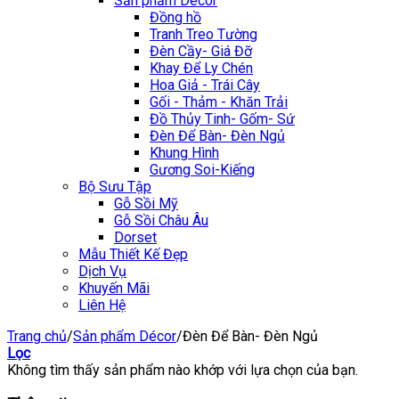
Sản phẩm Décor
Đồng hồ
Tranh Treo Tường
Đèn Cầy- Giá Đỡ
Khay Để Ly Chén
Hoa Giả - Trái Cây
Gối - Thảm - Khăn Trải
Đồ Thủy Tinh- Gốm- Sứ
Đèn Để Bàn- Đèn Ngủ
Khung Hình
Gương Soi-Kiếng
Bộ Sưu Tập
Gỗ Sồi Mỹ
Gỗ Sồi Châu Âu
Dorset
Mẫu Thiết Kế Đẹp
Dịch Vụ
Khuyến Mãi
Liên Hệ
Trang chủ
/
Sản phẩm Décor
/
Đèn Để Bàn- Đèn Ngủ
Lọc
Không tìm thấy sản phẩm nào khớp với lựa chọn của bạn.