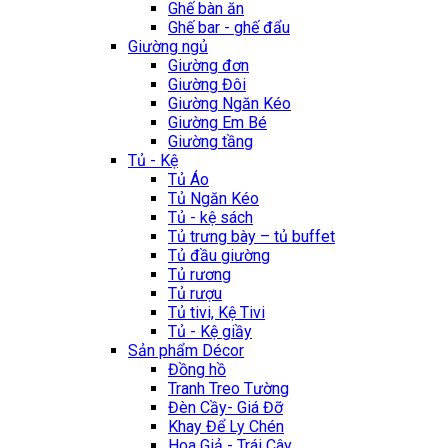
Ghế bàn ăn
Ghế bar - ghế đẩu
Giường ngủ
Giường đơn
Giường Đôi
Giường Ngăn Kéo
Giường Em Bé
Giường tầng
Tủ - Kệ
Tủ Áo
Tủ Ngăn Kéo
Tủ - kệ sách
Tủ trưng bày – tủ buffet
Tủ đầu giường
Tủ rương
Tủ rượu
Tủ tivi, Kệ Tivi
Tủ - Kệ giầy
Sản phẩm Décor
Đồng hồ
Tranh Treo Tường
Đèn Cầy- Giá Đỡ
Khay Để Ly Chén
Hoa Giả - Trái Cây