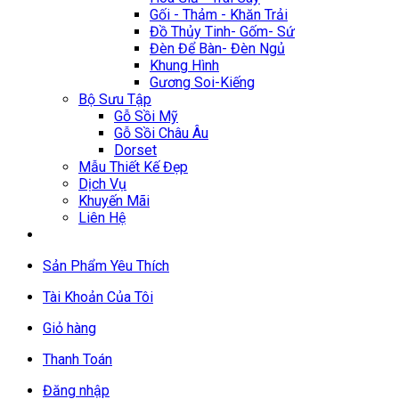
Gối - Thảm - Khăn Trải
Đồ Thủy Tinh- Gốm- Sứ
Đèn Để Bàn- Đèn Ngủ
Khung Hình
Gương Soi-Kiếng
Bộ Sưu Tập
Gỗ Sồi Mỹ
Gỗ Sồi Châu Âu
Dorset
Mẫu Thiết Kế Đẹp
Dịch Vụ
Khuyến Mãi
Liên Hệ
Sản Phẩm Yêu Thích
Tài Khoản Của Tôi
Giỏ hàng
Thanh Toán
Đăng nhập