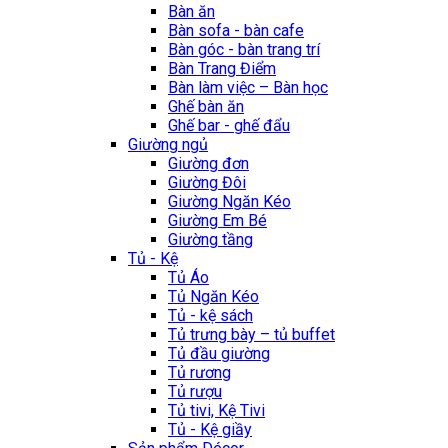
Bàn ăn
Bàn sofa - bàn cafe
Bàn góc - bàn trang trí
Bàn Trang Điểm
Bàn làm việc – Bàn học
Ghế bàn ăn
Ghế bar - ghế đẩu
Giường ngủ
Giường đơn
Giường Đôi
Giường Ngăn Kéo
Giường Em Bé
Giường tầng
Tủ - Kệ
Tủ Áo
Tủ Ngăn Kéo
Tủ - kệ sách
Tủ trưng bày – tủ buffet
Tủ đầu giường
Tủ rương
Tủ rượu
Tủ tivi, Kệ Tivi
Tủ - Kệ giầy