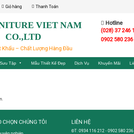
Giỏ hàng
Thanh Toán
Hotline
NITURE VIET NAM
(028) 37 246 
CO.,LTD
0902 580 236
t Khẩu – Chất Lượng Hàng Đầu
 Sưu Tập
Mẫu Thiết Kế Đẹp
Dịch Vụ
Khuyến Mãi
Li
n.
O CHỌN CHÚNG TÔI
LIÊN HỆ
ĐT: 0934 116 212 - 0902 580 236
huyên nghiệp