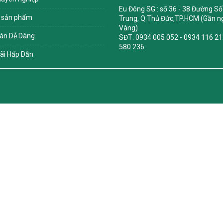
Eu Đông SG
: số 36 - 38 Đường Số 
 sản phẩm
Trung, Q.Thủ Đức,TP.HCM (Gần ng
Vàng)
án Dễ Dàng
SĐT: 0934 005 052 - 0934 116 21
580 236
ãi Hấp Dẫn