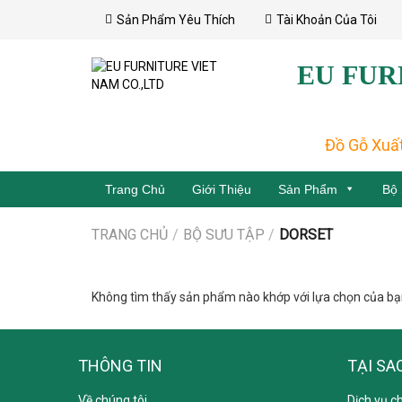
Skip
Sản Phẩm Yêu Thích
Tài Khoản Của Tôi
to
content
EU FUR
Đồ Gỗ Xuấ
Trang Chủ
Giới Thiệu
Sản Phẩm
Bộ
TRANG CHỦ
/
BỘ SƯU TẬP
/
DORSET
Không tìm thấy sản phẩm nào khớp với lựa chọn của bạ
THÔNG TIN
TẠI SA
Về chúng tôi
Dịch vụ c