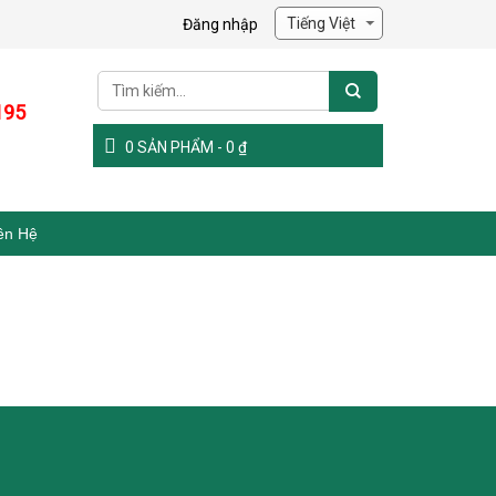
Đăng nhập
195
0
SẢN PHẨM -
0
₫
ên Hệ