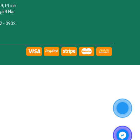
9, P.Linh
ã 4 Nai
2 - 0902