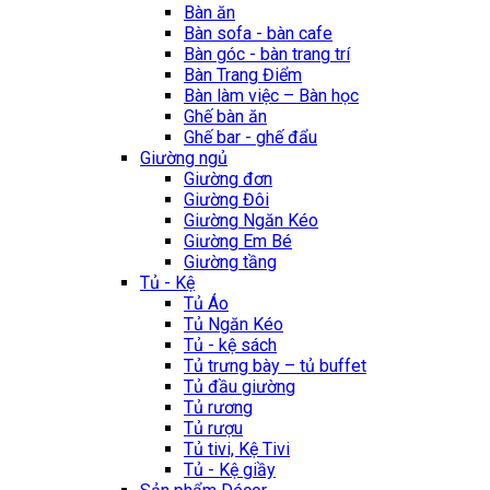
Bàn ăn
Bàn sofa - bàn cafe
Bàn góc - bàn trang trí
Bàn Trang Điểm
Bàn làm việc – Bàn học
Ghế bàn ăn
Ghế bar - ghế đẩu
Giường ngủ
Giường đơn
Giường Đôi
Giường Ngăn Kéo
Giường Em Bé
Giường tầng
Tủ - Kệ
Tủ Áo
Tủ Ngăn Kéo
Tủ - kệ sách
Tủ trưng bày – tủ buffet
Tủ đầu giường
Tủ rương
Tủ rượu
Tủ tivi, Kệ Tivi
Tủ - Kệ giầy