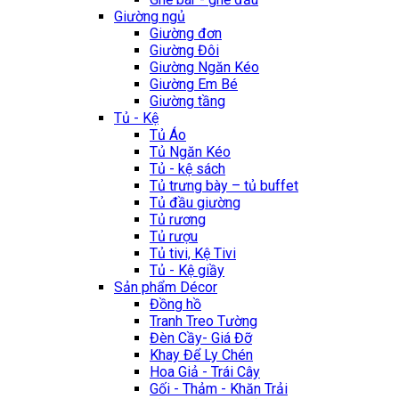
Giường ngủ
Giường đơn
Giường Đôi
Giường Ngăn Kéo
Giường Em Bé
Giường tầng
Tủ - Kệ
Tủ Áo
Tủ Ngăn Kéo
Tủ - kệ sách
Tủ trưng bày – tủ buffet
Tủ đầu giường
Tủ rương
Tủ rượu
Tủ tivi, Kệ Tivi
Tủ - Kệ giầy
Sản phẩm Décor
Đồng hồ
Tranh Treo Tường
Đèn Cầy- Giá Đỡ
Khay Để Ly Chén
Hoa Giả - Trái Cây
Gối - Thảm - Khăn Trải