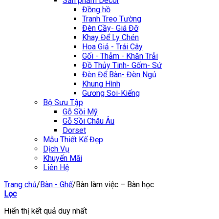
Sản phẩm Décor
Đồng hồ
Tranh Treo Tường
Đèn Cầy- Giá Đỡ
Khay Để Ly Chén
Hoa Giả - Trái Cây
Gối - Thảm - Khăn Trải
Đồ Thủy Tinh- Gốm- Sứ
Đèn Để Bàn- Đèn Ngủ
Khung Hình
Gương Soi-Kiếng
Bộ Sưu Tập
Gỗ Sồi Mỹ
Gỗ Sồi Châu Âu
Dorset
Mẫu Thiết Kế Đẹp
Dịch Vụ
Khuyến Mãi
Liên Hệ
Trang chủ
/
Bàn - Ghế
/
Bàn làm việc – Bàn học
Lọc
Hiển thị kết quả duy nhất