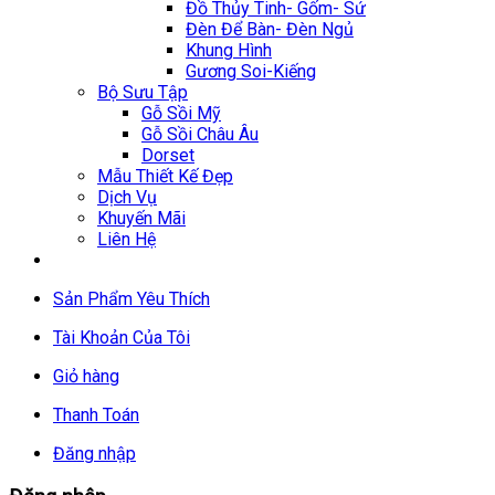
Đồ Thủy Tinh- Gốm- Sứ
Đèn Để Bàn- Đèn Ngủ
Khung Hình
Gương Soi-Kiếng
Bộ Sưu Tập
Gỗ Sồi Mỹ
Gỗ Sồi Châu Âu
Dorset
Mẫu Thiết Kế Đẹp
Dịch Vụ
Khuyến Mãi
Liên Hệ
Sản Phẩm Yêu Thích
Tài Khoản Của Tôi
Giỏ hàng
Thanh Toán
Đăng nhập