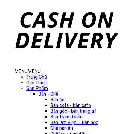
MENU
MENU
Trang Chủ
Giới Thiệu
Sản Phẩm
Bàn - Ghế
Bàn ăn
Bàn sofa - bàn cafe
Bàn góc - bàn trang trí
Bàn Trang Điểm
Bàn làm việc – Bàn học
Ghế bàn ăn
Ghế bar - ghế đẩu