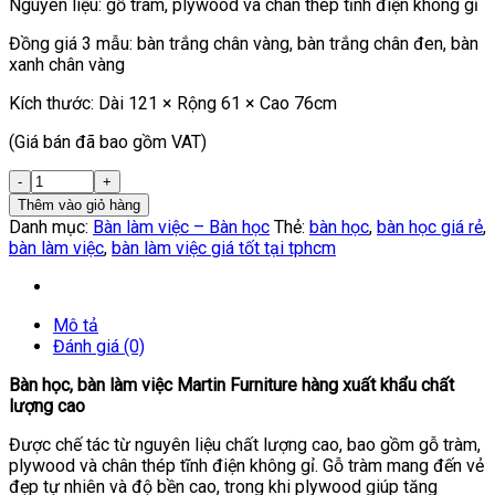
Nguyên liệu: gỗ tràm, plywood và chân thép tĩnh điện không gỉ
Đồng giá 3 mẫu: bàn trắng chân vàng, bàn trắng chân đen, bàn
xanh chân vàng
Kích thước: Dài 121 × Rộng 61 × Cao 76cm
(Giá bán đã bao gồm VAT)
Thêm vào giỏ hàng
Danh mục:
Bàn làm việc – Bàn học
Thẻ:
bàn học
,
bàn học giá rẻ
,
bàn làm việc
,
bàn làm việc giá tốt tại tphcm
Mô tả
Đánh giá (0)
Bàn học, bàn làm việc Martin Furniture hàng xuất khẩu chất
lượng cao
Được chế tác từ nguyên liệu chất lượng cao, bao gồm gỗ tràm,
plywood và chân thép tĩnh điện không gỉ. Gỗ tràm mang đến vẻ
đẹp tự nhiên và độ bền cao, trong khi plywood giúp tăng