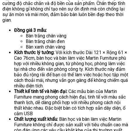
cường độ chắc chắn và độ bền của sản phẩm. Chân thép tĩnh
điện không gỉ không chỉ tạo nên sự ổn định mà còn chống lại
sự ăn mòn và mài mòn, đảm bảo bàn luôn bền đẹp theo thời
gian.
Đồng giá 3 mẫu:
Bàn trắng chân vàng
Bàn trắng chân đen
Bàn xanh chân vàng
Kích thước lý tưởng:
Với kích thước Dài 121 × Rộng 61 ×
Cao 76cm, bàn học và bàn làm việc Martin Furniture phù
hợp với nhiều không gian, từ phòng học, phòng làm việc
tại nhà cho đến văn phòng công ty. Kích thước này đảm
bảo đủ rộng rãi để bạn có thể làm việc hoặc học tập một
cách thoải mái, nhưng vẫn gọn gàng để không chiếm quá
nhiều diện tích.
Thiết kế tinh tế và hiện đại:
Các mẫu bàn của Martin
Furniture mang phong cách hiện đại, tinh tế với màu sắc
thanh lịch, dễ dàng phối hợp với nhiều phong cách nội
thất khác nhau. Đặc biệt bàn có tích hợp sẵn dây diện, ổ
cắm USB
Chất lượng xuất khẩu:
Bàn học và bàn làm việc Martin
Furniture không chỉ được sản xuất với tiêu chuẩn cao mà
còn đáp ứng các yêu cầu khắt khe của thị trường xuất