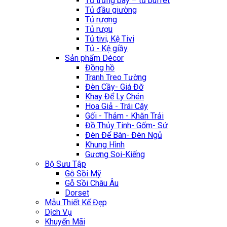
Tủ trưng bày – tủ buffet
Tủ đầu giường
Tủ rương
Tủ rượu
Tủ tivi, Kệ Tivi
Tủ - Kệ giầy
Sản phẩm Décor
Đồng hồ
Tranh Treo Tường
Đèn Cầy- Giá Đỡ
Khay Để Ly Chén
Hoa Giả - Trái Cây
Gối - Thảm - Khăn Trải
Đồ Thủy Tinh- Gốm- Sứ
Đèn Để Bàn- Đèn Ngủ
Khung Hình
Gương Soi-Kiếng
Bộ Sưu Tập
Gỗ Sồi Mỹ
Gỗ Sồi Châu Âu
Dorset
Mẫu Thiết Kế Đẹp
Dịch Vụ
Khuyến Mãi