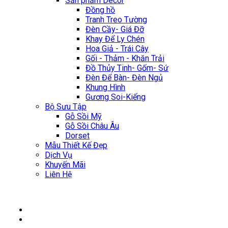
Sản phẩm Décor
Đồng hồ
Tranh Treo Tường
Đèn Cầy- Giá Đỡ
Khay Để Ly Chén
Hoa Giả - Trái Cây
Gối - Thảm - Khăn Trải
Đồ Thủy Tinh- Gốm- Sứ
Đèn Để Bàn- Đèn Ngủ
Khung Hình
Gương Soi-Kiếng
Bộ Sưu Tập
Gỗ Sồi Mỹ
Gỗ Sồi Châu Âu
Dorset
Mẫu Thiết Kế Đẹp
Dịch Vụ
Khuyến Mãi
Liên Hệ