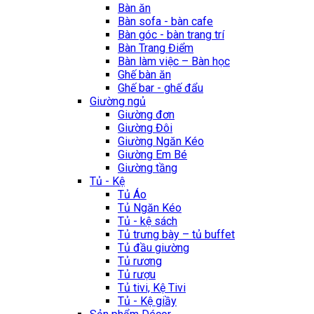
Bàn ăn
Bàn sofa - bàn cafe
Bàn góc - bàn trang trí
Bàn Trang Điểm
Bàn làm việc – Bàn học
Ghế bàn ăn
Ghế bar - ghế đẩu
Giường ngủ
Giường đơn
Giường Đôi
Giường Ngăn Kéo
Giường Em Bé
Giường tầng
Tủ - Kệ
Tủ Áo
Tủ Ngăn Kéo
Tủ - kệ sách
Tủ trưng bày – tủ buffet
Tủ đầu giường
Tủ rương
Tủ rượu
Tủ tivi, Kệ Tivi
Tủ - Kệ giầy