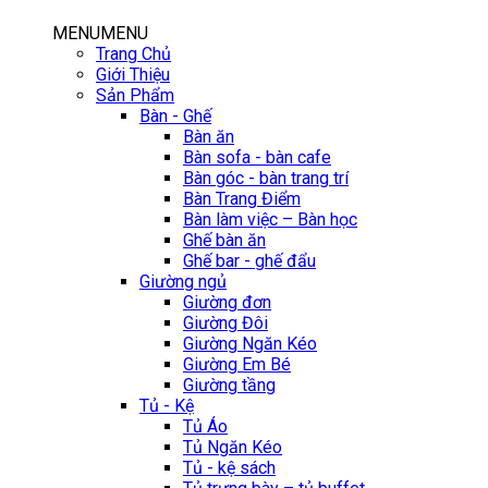
MENU
MENU
Trang Chủ
Giới Thiệu
Sản Phẩm
Bàn - Ghế
Bàn ăn
Bàn sofa - bàn cafe
Bàn góc - bàn trang trí
Bàn Trang Điểm
Bàn làm việc – Bàn học
Ghế bàn ăn
Ghế bar - ghế đẩu
Giường ngủ
Giường đơn
Giường Đôi
Giường Ngăn Kéo
Giường Em Bé
Giường tầng
Tủ - Kệ
Tủ Áo
Tủ Ngăn Kéo
Tủ - kệ sách