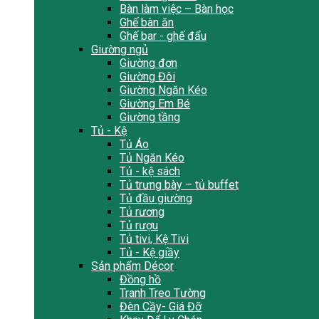
Bàn làm việc – Bàn học
Ghế bàn ăn
Ghế bar - ghế đẩu
Giường ngủ
Giường đơn
Giường Đôi
Giường Ngăn Kéo
Giường Em Bé
Giường tầng
Tủ - Kệ
Tủ Áo
Tủ Ngăn Kéo
Tủ - kệ sách
Tủ trưng bày – tủ buffet
Tủ đầu giường
Tủ rương
Tủ rượu
Tủ tivi, Kệ Tivi
Tủ - Kệ giầy
Sản phẩm Décor
Đồng hồ
Tranh Treo Tường
Đèn Cầy- Giá Đỡ