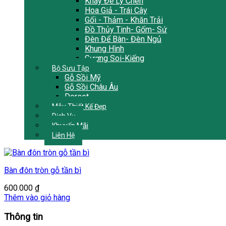
Khay Để Ly Chén
Hoa Giả - Trái Cây
Gối - Thảm - Khăn Trải
Đồ Thủy Tinh- Gốm- Sứ
Đèn Để Bàn- Đèn Ngủ
Khung Hình
Gương Soi-Kiếng
Bộ Sưu Tập
Gỗ Sồi Mỹ
Gỗ Sồi Châu Âu
Dorset
Mẫu Thiết Kế Đẹp
Dịch Vụ
Khuyến Mãi
Liên Hệ
Bàn đôn tròn gỗ tần bì
600.000
₫
Thêm vào giỏ hàng
Thông tin