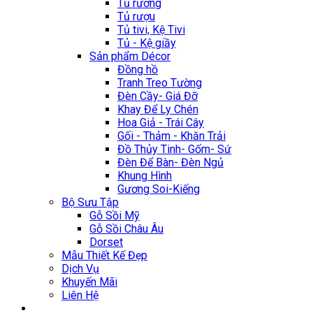
Tủ rương
Tủ rượu
Tủ tivi, Kệ Tivi
Tủ - Kệ giầy
Sản phẩm Décor
Đồng hồ
Tranh Treo Tường
Đèn Cầy- Giá Đỡ
Khay Để Ly Chén
Hoa Giả - Trái Cây
Gối - Thảm - Khăn Trải
Đồ Thủy Tinh- Gốm- Sứ
Đèn Để Bàn- Đèn Ngủ
Khung Hình
Gương Soi-Kiếng
Bộ Sưu Tập
Gỗ Sồi Mỹ
Gỗ Sồi Châu Âu
Dorset
Mẫu Thiết Kế Đẹp
Dịch Vụ
Khuyến Mãi
Liên Hệ