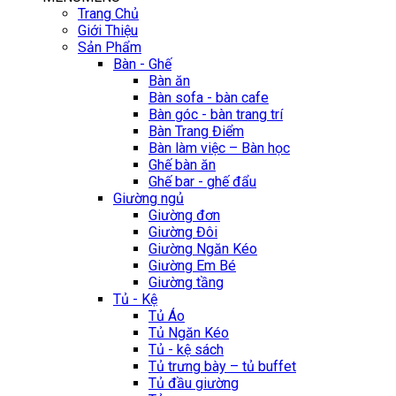
Trang Chủ
Giới Thiệu
Sản Phẩm
Bàn - Ghế
Bàn ăn
Bàn sofa - bàn cafe
Bàn góc - bàn trang trí
Bàn Trang Điểm
Bàn làm việc – Bàn học
Ghế bàn ăn
Ghế bar - ghế đẩu
Giường ngủ
Giường đơn
Giường Đôi
Giường Ngăn Kéo
Giường Em Bé
Giường tầng
Tủ - Kệ
Tủ Áo
Tủ Ngăn Kéo
Tủ - kệ sách
Tủ trưng bày – tủ buffet
Tủ đầu giường