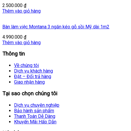
2.500.000
₫
Thêm vào giỏ hàng
Bàn làm việc Montana 3 ngăn kéo gỗ sồi Mỹ dài 1m2
4.990.000
₫
Thêm vào giỏ hàng
Thông tin
Về chúng tôi
Dịch vụ khách hàng
Đặt – Đổi trả hàng
Giao nhận hàng
Tại sao chọn chúng tôi
Dịch vụ chuyên nghiệp
Bảo hành sản phẩm
Thanh Toán Dễ Dàng
Khuyến Mãi Hấp Dẫn