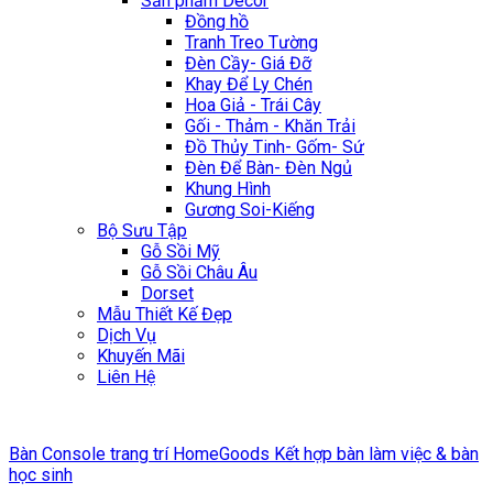
Sản phẩm Décor
Đồng hồ
Tranh Treo Tường
Đèn Cầy- Giá Đỡ
Khay Để Ly Chén
Hoa Giả - Trái Cây
Gối - Thảm - Khăn Trải
Đồ Thủy Tinh- Gốm- Sứ
Đèn Để Bàn- Đèn Ngủ
Khung Hình
Gương Soi-Kiếng
Bộ Sưu Tập
Gỗ Sồi Mỹ
Gỗ Sồi Châu Âu
Dorset
Mẫu Thiết Kế Đẹp
Dịch Vụ
Khuyến Mãi
Liên Hệ
Bàn Console trang trí HomeGoods Kết hợp bàn làm việc & bàn
học sinh