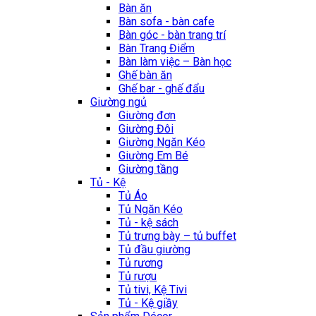
Bàn ăn
Bàn sofa - bàn cafe
Bàn góc - bàn trang trí
Bàn Trang Điểm
Bàn làm việc – Bàn học
Ghế bàn ăn
Ghế bar - ghế đẩu
Giường ngủ
Giường đơn
Giường Đôi
Giường Ngăn Kéo
Giường Em Bé
Giường tầng
Tủ - Kệ
Tủ Áo
Tủ Ngăn Kéo
Tủ - kệ sách
Tủ trưng bày – tủ buffet
Tủ đầu giường
Tủ rương
Tủ rượu
Tủ tivi, Kệ Tivi
Tủ - Kệ giầy