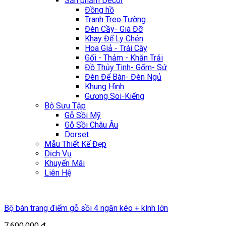
Sản phẩm Décor
Đồng hồ
Tranh Treo Tường
Đèn Cầy- Giá Đỡ
Khay Để Ly Chén
Hoa Giả - Trái Cây
Gối - Thảm - Khăn Trải
Đồ Thủy Tinh- Gốm- Sứ
Đèn Để Bàn- Đèn Ngủ
Khung Hình
Gương Soi-Kiếng
Bộ Sưu Tập
Gỗ Sồi Mỹ
Gỗ Sồi Châu Âu
Dorset
Mẫu Thiết Kế Đẹp
Dịch Vụ
Khuyến Mãi
Liên Hệ
Bộ bàn trang điểm gỗ sồi 4 ngăn kéo + kính lớn
7.600.000
₫