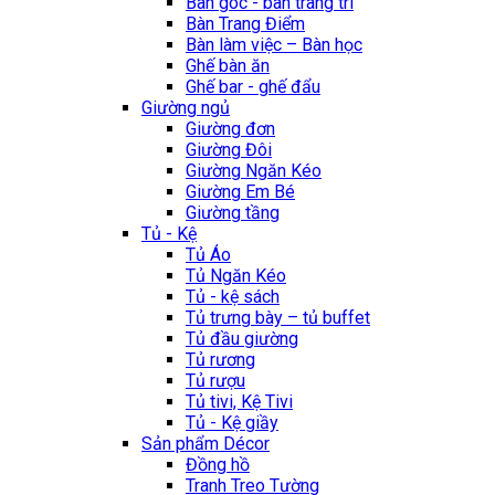
Bàn góc - bàn trang trí
Bàn Trang Điểm
Bàn làm việc – Bàn học
Ghế bàn ăn
Ghế bar - ghế đẩu
Giường ngủ
Giường đơn
Giường Đôi
Giường Ngăn Kéo
Giường Em Bé
Giường tầng
Tủ - Kệ
Tủ Áo
Tủ Ngăn Kéo
Tủ - kệ sách
Tủ trưng bày – tủ buffet
Tủ đầu giường
Tủ rương
Tủ rượu
Tủ tivi, Kệ Tivi
Tủ - Kệ giầy
Sản phẩm Décor
Đồng hồ
Tranh Treo Tường