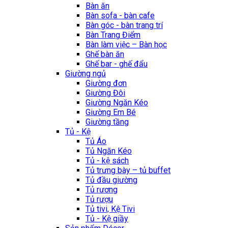
Bàn ăn
Bàn sofa - bàn cafe
Bàn góc - bàn trang trí
Bàn Trang Điểm
Bàn làm việc – Bàn học
Ghế bàn ăn
Ghế bar - ghế đẩu
Giường ngủ
Giường đơn
Giường Đôi
Giường Ngăn Kéo
Giường Em Bé
Giường tầng
Tủ - Kệ
Tủ Áo
Tủ Ngăn Kéo
Tủ - kệ sách
Tủ trưng bày – tủ buffet
Tủ đầu giường
Tủ rương
Tủ rượu
Tủ tivi, Kệ Tivi
Tủ - Kệ giầy