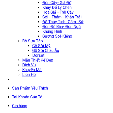
Đèn Cầy- Giá Đỡ
Khay Để Ly Chén
Hoa Giả - Trái Cây
Gối - Thảm - Khăn Trải
Đồ Thủy Tinh- Gốm- Sứ
Đèn Để Bàn- Đèn Ngủ
Khung Hình
Gương Soi-Kiếng
Bộ Sưu Tập
Gỗ Sồi Mỹ
Gỗ Sồi Châu Âu
Dorset
Mẫu Thiết Kế Đẹp
Dịch Vụ
Khuyến Mãi
Liên Hệ
Sản Phẩm Yêu Thích
Tài Khoản Của Tôi
Giỏ hàng