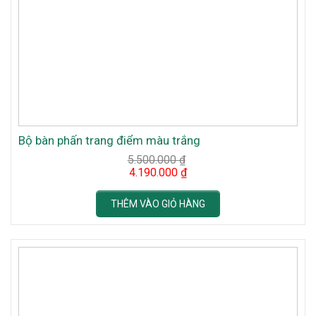
Bộ bàn phấn trang điểm màu trắng
5.500.000
₫
Original
Current
4.190.000
₫
price
price
was:
is:
5.500.000 ₫.
4.190.000 ₫.
THÊM VÀO GIỎ HÀNG