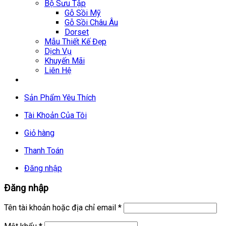
Bộ Sưu Tập
Gỗ Sồi Mỹ
Gỗ Sồi Châu Âu
Dorset
Mẫu Thiết Kế Đẹp
Dịch Vụ
Khuyến Mãi
Liên Hệ
Sản Phẩm Yêu Thích
Tài Khoản Của Tôi
Giỏ hàng
Thanh Toán
Đăng nhập
Đăng nhập
Tên tài khoản hoặc địa chỉ email
*