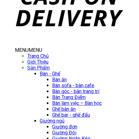
MENU
MENU
Trang Chủ
Giới Thiệu
Sản Phẩm
Bàn - Ghế
Bàn ăn
Bàn sofa - bàn cafe
Bàn góc - bàn trang trí
Bàn Trang Điểm
Bàn làm việc – Bàn học
Ghế bàn ăn
Ghế bar - ghế đẩu
Giường ngủ
Giường đơn
Giường Đôi
Giường Ngăn Kéo