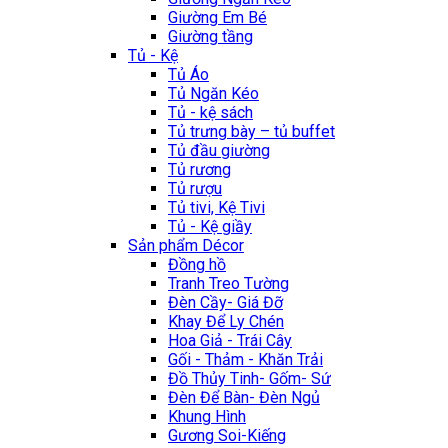
Giường Em Bé
Giường tầng
Tủ - Kệ
Tủ Áo
Tủ Ngăn Kéo
Tủ - kệ sách
Tủ trưng bày – tủ buffet
Tủ đầu giường
Tủ rương
Tủ rượu
Tủ tivi, Kệ Tivi
Tủ - Kệ giầy
Sản phẩm Décor
Đồng hồ
Tranh Treo Tường
Đèn Cầy- Giá Đỡ
Khay Để Ly Chén
Hoa Giả - Trái Cây
Gối - Thảm - Khăn Trải
Đồ Thủy Tinh- Gốm- Sứ
Đèn Để Bàn- Đèn Ngủ
Khung Hình
Gương Soi-Kiếng