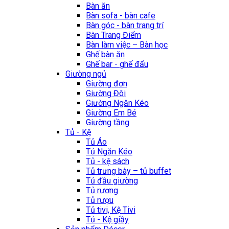
Bàn ăn
Bàn sofa - bàn cafe
Bàn góc - bàn trang trí
Bàn Trang Điểm
Bàn làm việc – Bàn học
Ghế bàn ăn
Ghế bar - ghế đẩu
Giường ngủ
Giường đơn
Giường Đôi
Giường Ngăn Kéo
Giường Em Bé
Giường tầng
Tủ - Kệ
Tủ Áo
Tủ Ngăn Kéo
Tủ - kệ sách
Tủ trưng bày – tủ buffet
Tủ đầu giường
Tủ rương
Tủ rượu
Tủ tivi, Kệ Tivi
Tủ - Kệ giầy