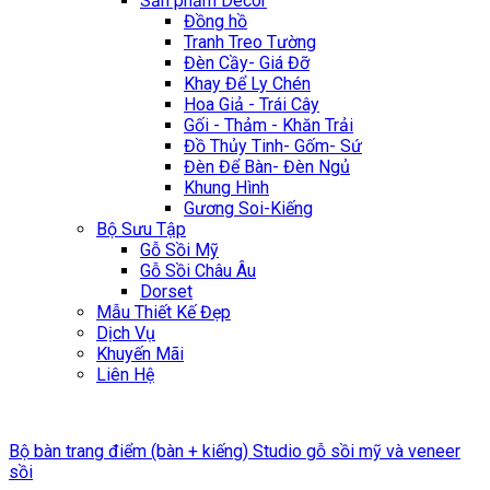
Sản phẩm Décor
Đồng hồ
Tranh Treo Tường
Đèn Cầy- Giá Đỡ
Khay Để Ly Chén
Hoa Giả - Trái Cây
Gối - Thảm - Khăn Trải
Đồ Thủy Tinh- Gốm- Sứ
Đèn Để Bàn- Đèn Ngủ
Khung Hình
Gương Soi-Kiếng
Bộ Sưu Tập
Gỗ Sồi Mỹ
Gỗ Sồi Châu Âu
Dorset
Mẫu Thiết Kế Đẹp
Dịch Vụ
Khuyến Mãi
Liên Hệ
Bộ bàn trang điểm (bàn + kiếng) Studio gỗ sồi mỹ và veneer
sồi