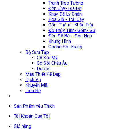
Tranh Treo Tường
Đèn Cầy- Giá Đỡ
Khay Để Ly Chén
Hoa Giả - Trái Cây
Gối - Thảm - Khăn Trải
Đồ Thủy Tinh- Gốm- Sứ
Đèn Để Bàn- Đèn Ngủ
Khung Hình
Gương Soi-Kiếng
Bộ Sưu Tập
Gỗ Sồi Mỹ
Gỗ Sồi Châu Âu
Dorset
Mẫu Thiết Kế Đẹp
Dịch Vụ
Khuyến Mãi
Liên Hệ
Sản Phẩm Yêu Thích
Tài Khoản Của Tôi
Giỏ hàng