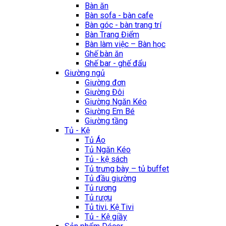
Bàn ăn
Bàn sofa - bàn cafe
Bàn góc - bàn trang trí
Bàn Trang Điểm
Bàn làm việc – Bàn học
Ghế bàn ăn
Ghế bar - ghế đẩu
Giường ngủ
Giường đơn
Giường Đôi
Giường Ngăn Kéo
Giường Em Bé
Giường tầng
Tủ - Kệ
Tủ Áo
Tủ Ngăn Kéo
Tủ - kệ sách
Tủ trưng bày – tủ buffet
Tủ đầu giường
Tủ rương
Tủ rượu
Tủ tivi, Kệ Tivi
Tủ - Kệ giầy