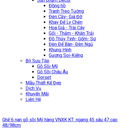
Sản phẩm Décor
Đồng hồ
Tranh Treo Tường
Đèn Cầy- Giá Đỡ
Khay Để Ly Chén
Hoa Giả - Trái Cây
Gối - Thảm - Khăn Trải
Đồ Thủy Tinh- Gốm- Sứ
Đèn Để Bàn- Đèn Ngủ
Khung Hình
Gương Soi-Kiếng
Bộ Sưu Tập
Gỗ Sồi Mỹ
Gỗ Sồi Châu Âu
Dorset
Mẫu Thiết Kế Đẹp
Dịch Vụ
Khuyến Mãi
Liên Hệ
Ghế 6 nan gỗ sồi Mỹ hàng VNXK KT: ngang 45 sâu 47 cao
48/98cm