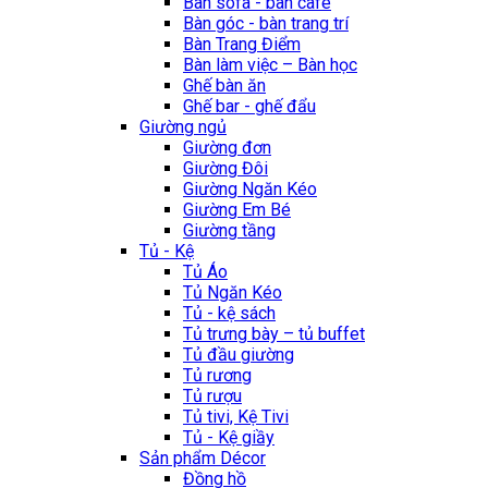
Bàn sofa - bàn cafe
Bàn góc - bàn trang trí
Bàn Trang Điểm
Bàn làm việc – Bàn học
Ghế bàn ăn
Ghế bar - ghế đẩu
Giường ngủ
Giường đơn
Giường Đôi
Giường Ngăn Kéo
Giường Em Bé
Giường tầng
Tủ - Kệ
Tủ Áo
Tủ Ngăn Kéo
Tủ - kệ sách
Tủ trưng bày – tủ buffet
Tủ đầu giường
Tủ rương
Tủ rượu
Tủ tivi, Kệ Tivi
Tủ - Kệ giầy
Sản phẩm Décor
Đồng hồ