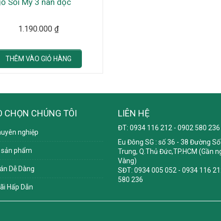
ỗ Sồi Mỹ 3 nan dọc
1.190.000
₫
THÊM VÀO GIỎ HÀNG
O CHỌN CHÚNG TÔI
LIÊN HỆ
ĐT: 0934 116 212 - 0902 580 236
huyên nghiệp
Eu Đông SG
: số 36 - 38 Đường Số 
 sản phẩm
Trung, Q.Thủ Đức,TP.HCM (Gần ng
Vàng)
án Dễ Dàng
SĐT: 0934 005 052 - 0934 116 21
580 236
ãi Hấp Dẫn