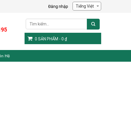
Đăng nhập
195
0
SẢN PHẨM -
0
₫
ên Hệ