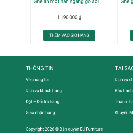
Ghế ăn một nan ngang gỗ sồi
Ghế g
1.190.000
₫
THÊM VÀO GIỎ HÀNG
THÔNG TIN
TẠI SA
Về chúng tôi
Dịch vụ c
Dịch vụ khách hàng
Bảo hành
Đặt – Đổi trả hàng
Thanh To
Giao nhận hàng
Khuyến M
Copyright 2026 ©
Bản quyền EU Furniture