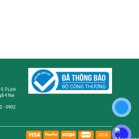
9, P.Linh
ã 4 Nai
2 - 0902