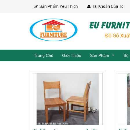
Skip
Sản Phẩm Yêu Thích
Tài Khoản Của Tôi
to
content
EU FURNIT
Đồ Gỗ Xuấ
Trang Chủ
Giới Thiệu
Sản Phẩm
Bộ