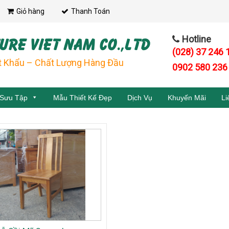
Giỏ hàng
Thanh Toán
URE VIET NAM CO.,LTD
Hotline
(028) 37 246 
t Khẩu – Chất Lượng Hàng Đầu
0902 580 236
 Sưu Tập
Mẫu Thiết Kế Đẹp
Dịch Vụ
Khuyến Mãi
Li