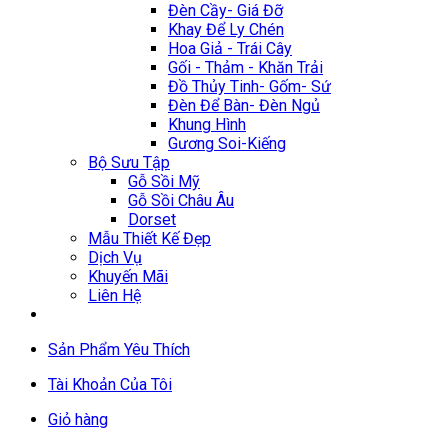
Đèn Cầy- Giá Đỡ
Khay Để Ly Chén
Hoa Giả - Trái Cây
Gối - Thảm - Khăn Trải
Đồ Thủy Tinh- Gốm- Sứ
Đèn Để Bàn- Đèn Ngủ
Khung Hình
Gương Soi-Kiếng
Bộ Sưu Tập
Gỗ Sồi Mỹ
Gỗ Sồi Châu Âu
Dorset
Mẫu Thiết Kế Đẹp
Dịch Vụ
Khuyến Mãi
Liên Hệ
Sản Phẩm Yêu Thích
Tài Khoản Của Tôi
Giỏ hàng