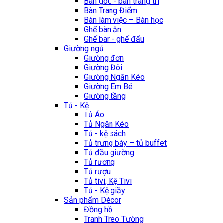
Bàn góc - bàn trang trí
Bàn Trang Điểm
Bàn làm việc – Bàn học
Ghế bàn ăn
Ghế bar - ghế đẩu
Giường ngủ
Giường đơn
Giường Đôi
Giường Ngăn Kéo
Giường Em Bé
Giường tầng
Tủ - Kệ
Tủ Áo
Tủ Ngăn Kéo
Tủ - kệ sách
Tủ trưng bày – tủ buffet
Tủ đầu giường
Tủ rương
Tủ rượu
Tủ tivi, Kệ Tivi
Tủ - Kệ giầy
Sản phẩm Décor
Đồng hồ
Tranh Treo Tường