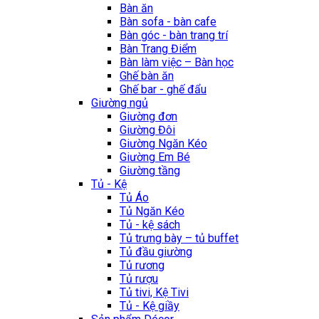
Bàn ăn
Bàn sofa - bàn cafe
Bàn góc - bàn trang trí
Bàn Trang Điểm
Bàn làm việc – Bàn học
Ghế bàn ăn
Ghế bar - ghế đẩu
Giường ngủ
Giường đơn
Giường Đôi
Giường Ngăn Kéo
Giường Em Bé
Giường tầng
Tủ - Kệ
Tủ Áo
Tủ Ngăn Kéo
Tủ - kệ sách
Tủ trưng bày – tủ buffet
Tủ đầu giường
Tủ rương
Tủ rượu
Tủ tivi, Kệ Tivi
Tủ - Kệ giầy