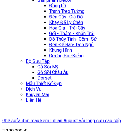
Sản phẩm Décor
Đồng hồ
Tranh Treo Tường
Đèn Cầy- Giá Đỡ
Khay Để Ly Chén
Hoa Giả - Trái Cây
Gối - Thảm - Khăn Trải
Đồ Thủy Tinh- Gốm- Sứ
Đèn Để Bàn- Đèn Ngủ
Khung Hình
Gương Soi-Kiếng
Bộ Sưu Tập
Gỗ Sồi Mỹ
Gỗ Sồi Châu Âu
Dorset
Mẫu Thiết Kế Đẹp
Dịch Vụ
Khuyến Mãi
Liên Hệ
Ghế sofa đơn màu kem Lillian August vải lông cừu cao cấp
2.190.000
₫