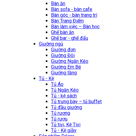
Bàn ăn
Bàn sofa - bàn cafe
Bàn góc - bàn trang trí
Bàn Trang Điểm
Bàn làm việc – Bàn học
Ghế bàn ăn
Ghế bar - ghế đẩu
Giường ngủ
Giường đơn
Giường Đôi
Giường Ngăn Kéo
Giường Em Bé
Giường tầng
Tủ - Kệ
Tủ Áo
Tủ Ngăn Kéo
Tủ - kệ sách
Tủ trưng bày – tủ buffet
Tủ đầu giường
Tủ rương
Tủ rượu
Tủ tivi, Kệ Tivi
Tủ - Kệ giầy