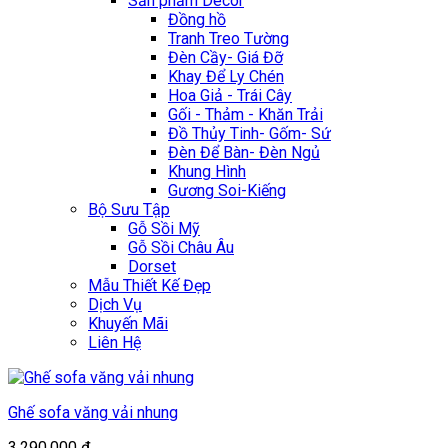
Sản phẩm Décor
Đồng hồ
Tranh Treo Tường
Đèn Cầy- Giá Đỡ
Khay Để Ly Chén
Hoa Giả - Trái Cây
Gối - Thảm - Khăn Trải
Đồ Thủy Tinh- Gốm- Sứ
Đèn Để Bàn- Đèn Ngủ
Khung Hình
Gương Soi-Kiếng
Bộ Sưu Tập
Gỗ Sồi Mỹ
Gỗ Sồi Châu Âu
Dorset
Mẫu Thiết Kế Đẹp
Dịch Vụ
Khuyến Mãi
Liên Hệ
Ghế sofa văng vải nhung
3.290.000
₫