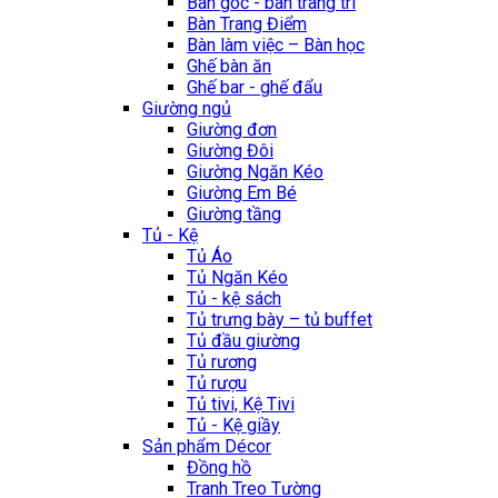
Bàn góc - bàn trang trí
Bàn Trang Điểm
Bàn làm việc – Bàn học
Ghế bàn ăn
Ghế bar - ghế đẩu
Giường ngủ
Giường đơn
Giường Đôi
Giường Ngăn Kéo
Giường Em Bé
Giường tầng
Tủ - Kệ
Tủ Áo
Tủ Ngăn Kéo
Tủ - kệ sách
Tủ trưng bày – tủ buffet
Tủ đầu giường
Tủ rương
Tủ rượu
Tủ tivi, Kệ Tivi
Tủ - Kệ giầy
Sản phẩm Décor
Đồng hồ
Tranh Treo Tường