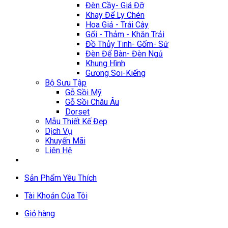
Đèn Cầy- Giá Đỡ
Khay Để Ly Chén
Hoa Giả - Trái Cây
Gối - Thảm - Khăn Trải
Đồ Thủy Tinh- Gốm- Sứ
Đèn Để Bàn- Đèn Ngủ
Khung Hình
Gương Soi-Kiếng
Bộ Sưu Tập
Gỗ Sồi Mỹ
Gỗ Sồi Châu Âu
Dorset
Mẫu Thiết Kế Đẹp
Dịch Vụ
Khuyến Mãi
Liên Hệ
Sản Phẩm Yêu Thích
Tài Khoản Của Tôi
Giỏ hàng