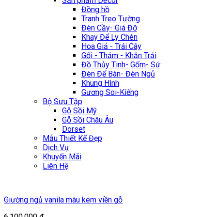
Sản phẩm Décor
Đồng hồ
Tranh Treo Tường
Đèn Cầy- Giá Đỡ
Khay Để Ly Chén
Hoa Giả - Trái Cây
Gối - Thảm - Khăn Trải
Đồ Thủy Tinh- Gốm- Sứ
Đèn Để Bàn- Đèn Ngủ
Khung Hình
Gương Soi-Kiếng
Bộ Sưu Tập
Gỗ Sồi Mỹ
Gỗ Sồi Châu Âu
Dorset
Mẫu Thiết Kế Đẹp
Dịch Vụ
Khuyến Mãi
Liên Hệ
Giường ngủ vanila màu kem viền gỗ
6.100.000
₫