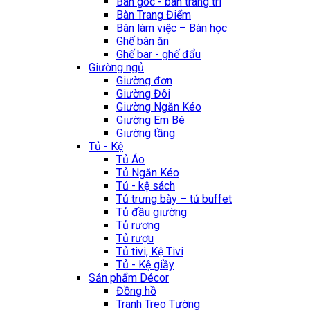
Bàn góc - bàn trang trí
Bàn Trang Điểm
Bàn làm việc – Bàn học
Ghế bàn ăn
Ghế bar - ghế đẩu
Giường ngủ
Giường đơn
Giường Đôi
Giường Ngăn Kéo
Giường Em Bé
Giường tầng
Tủ - Kệ
Tủ Áo
Tủ Ngăn Kéo
Tủ - kệ sách
Tủ trưng bày – tủ buffet
Tủ đầu giường
Tủ rương
Tủ rượu
Tủ tivi, Kệ Tivi
Tủ - Kệ giầy
Sản phẩm Décor
Đồng hồ
Tranh Treo Tường