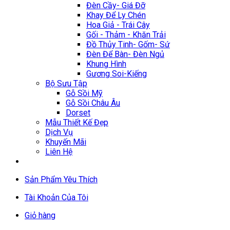
Đèn Cầy- Giá Đỡ
Khay Để Ly Chén
Hoa Giả - Trái Cây
Gối - Thảm - Khăn Trải
Đồ Thủy Tinh- Gốm- Sứ
Đèn Để Bàn- Đèn Ngủ
Khung Hình
Gương Soi-Kiếng
Bộ Sưu Tập
Gỗ Sồi Mỹ
Gỗ Sồi Châu Âu
Dorset
Mẫu Thiết Kế Đẹp
Dịch Vụ
Khuyến Mãi
Liên Hệ
Sản Phẩm Yêu Thích
Tài Khoản Của Tôi
Giỏ hàng