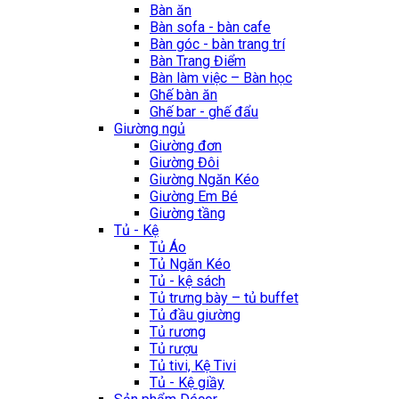
Bàn ăn
Bàn sofa - bàn cafe
Bàn góc - bàn trang trí
Bàn Trang Điểm
Bàn làm việc – Bàn học
Ghế bàn ăn
Ghế bar - ghế đẩu
Giường ngủ
Giường đơn
Giường Đôi
Giường Ngăn Kéo
Giường Em Bé
Giường tầng
Tủ - Kệ
Tủ Áo
Tủ Ngăn Kéo
Tủ - kệ sách
Tủ trưng bày – tủ buffet
Tủ đầu giường
Tủ rương
Tủ rượu
Tủ tivi, Kệ Tivi
Tủ - Kệ giầy