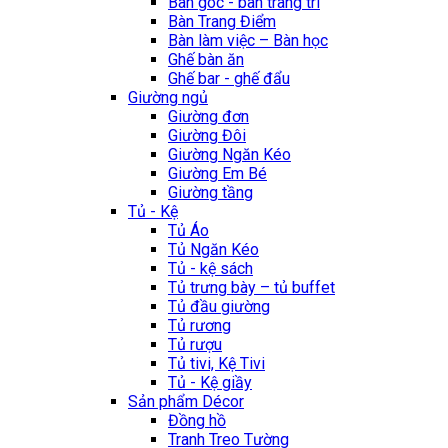
Bàn góc - bàn trang trí
Bàn Trang Điểm
Bàn làm việc – Bàn học
Ghế bàn ăn
Ghế bar - ghế đẩu
Giường ngủ
Giường đơn
Giường Đôi
Giường Ngăn Kéo
Giường Em Bé
Giường tầng
Tủ - Kệ
Tủ Áo
Tủ Ngăn Kéo
Tủ - kệ sách
Tủ trưng bày – tủ buffet
Tủ đầu giường
Tủ rương
Tủ rượu
Tủ tivi, Kệ Tivi
Tủ - Kệ giầy
Sản phẩm Décor
Đồng hồ
Tranh Treo Tường