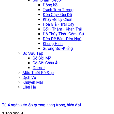
Sản phẩm Décor
Đồng hồ
Tranh Treo Tường
Đèn Cầy- Giá Đỡ
Khay Để Ly Chén
Hoa Giả - Trái Cây
Gối - Thảm - Khăn Trải
Đồ Thủy Tinh- Gốm- Sứ
Đèn Để Bàn- Đèn Ngủ
Khung Hình
Gương Soi-Kiếng
Bộ Sưu Tập
Gỗ Sồi Mỹ
Gỗ Sồi Châu Âu
Dorset
Mẫu Thiết Kế Đẹp
Dịch Vụ
Khuyến Mãi
Liên Hệ
Tủ 4 ngăn kéo ốp gương sang trọng, hiện đại
2.190.000
₫