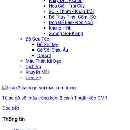
Khay Để Ly Chén
Hoa Giả - Trái Cây
Gối - Thảm - Khăn Trải
Đồ Thủy Tinh- Gốm- Sứ
Đèn Để Bàn- Đèn Ngủ
Khung Hình
Gương Soi-Kiếng
Bộ Sưu Tập
Gỗ Sồi Mỹ
Gỗ Sồi Châu Âu
Dorset
Mẫu Thiết Kế Đẹp
Dịch Vụ
Khuyến Mãi
Liên Hệ
Tủ áo gỗ sồi màu trắng kem 2 cánh 1 ngăn kéo CMR
Đọc tiếp
Thông tin