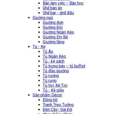
Bàn làm việc – Bàn học
Ghế bàn ăn
Ghế bar - ghế đẩu
Giường ngủ
Giường đơn
Giường Đôi
Giường Ngăn Kéo
Giường Em Bé
Giường tầng
Tủ - Kệ
Tủ Áo
Tủ Ngăn Kéo
Tủ - kệ sách
Tủ trưng bày – tủ buffet
Tủ đầu giường
Tủ rương
Tủ rượu
Tủ tivi, Kệ Tivi
Tủ - Kệ giầy
Sản phẩm Décor
Đồng hồ
Tranh Treo Tường
Đèn Cầy- Giá Đỡ