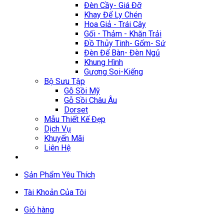
Đèn Cầy- Giá Đỡ
Khay Để Ly Chén
Hoa Giả - Trái Cây
Gối - Thảm - Khăn Trải
Đồ Thủy Tinh- Gốm- Sứ
Đèn Để Bàn- Đèn Ngủ
Khung Hình
Gương Soi-Kiếng
Bộ Sưu Tập
Gỗ Sồi Mỹ
Gỗ Sồi Châu Âu
Dorset
Mẫu Thiết Kế Đẹp
Dịch Vụ
Khuyến Mãi
Liên Hệ
Sản Phẩm Yêu Thích
Tài Khoản Của Tôi
Giỏ hàng