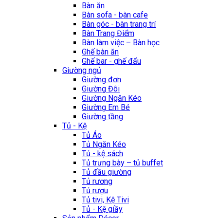
Bàn ăn
Bàn sofa - bàn cafe
Bàn góc - bàn trang trí
Bàn Trang Điểm
Bàn làm việc – Bàn học
Ghế bàn ăn
Ghế bar - ghế đẩu
Giường ngủ
Giường đơn
Giường Đôi
Giường Ngăn Kéo
Giường Em Bé
Giường tầng
Tủ - Kệ
Tủ Áo
Tủ Ngăn Kéo
Tủ - kệ sách
Tủ trưng bày – tủ buffet
Tủ đầu giường
Tủ rương
Tủ rượu
Tủ tivi, Kệ Tivi
Tủ - Kệ giầy