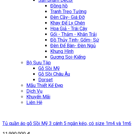
Sản phẩm Décor
Đồng hồ
Tranh Treo Tường
Đèn Cầy- Giá Đỡ
Khay Để Ly Chén
Hoa Giả - Trái Cây
Gối - Thảm - Khăn Trải
Đồ Thủy Tinh- Gốm- Sứ
Đèn Để Bàn- Đèn Ngủ
Khung Hình
Gương Soi-Kiếng
Bộ Sưu Tập
Gỗ Sồi Mỹ
Gỗ Sồi Châu Âu
Dorset
Mẫu Thiết Kế Đẹp
Dịch Vụ
Khuyến Mãi
Liên Hệ
Tủ quần áo gỗ Sồi Mỹ 3 cánh 5 ngăn kéo, có size 1m4 và 1m6
11.990.000
₫