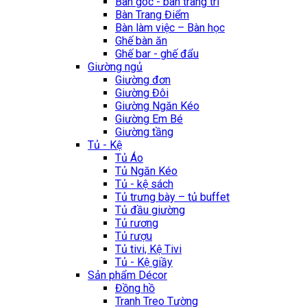
Bàn góc - bàn trang trí
Bàn Trang Điểm
Bàn làm việc – Bàn học
Ghế bàn ăn
Ghế bar - ghế đẩu
Giường ngủ
Giường đơn
Giường Đôi
Giường Ngăn Kéo
Giường Em Bé
Giường tầng
Tủ - Kệ
Tủ Áo
Tủ Ngăn Kéo
Tủ - kệ sách
Tủ trưng bày – tủ buffet
Tủ đầu giường
Tủ rương
Tủ rượu
Tủ tivi, Kệ Tivi
Tủ - Kệ giầy
Sản phẩm Décor
Đồng hồ
Tranh Treo Tường