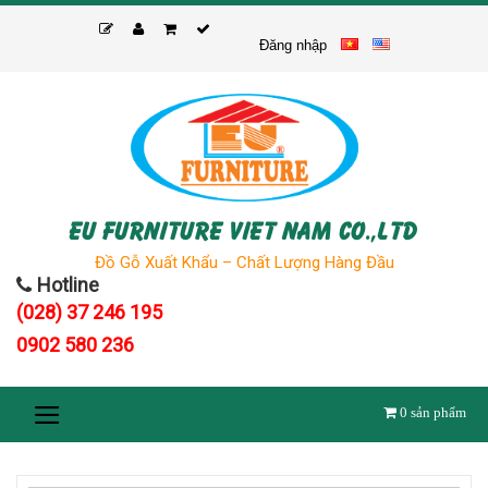
Skip
to
Đăng nhập
content
EU FURNITURE VIET NAM CO.,LTD
Đồ Gỗ Xuất Khẩu – Chất Lượng Hàng Đầu
Hotline
(028) 37 246 195
0902 580 236
0
sản phẩm