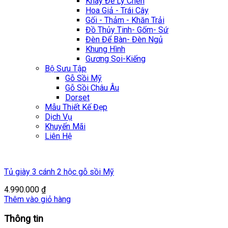
Khay Để Ly Chén
Hoa Giả - Trái Cây
Gối - Thảm - Khăn Trải
Đồ Thủy Tinh- Gốm- Sứ
Đèn Để Bàn- Đèn Ngủ
Khung Hình
Gương Soi-Kiếng
Bộ Sưu Tập
Gỗ Sồi Mỹ
Gỗ Sồi Châu Âu
Dorset
Mẫu Thiết Kế Đẹp
Dịch Vụ
Khuyến Mãi
Liên Hệ
Tủ giày 3 cánh 2 hộc gỗ sồi Mỹ
4.990.000
₫
Thêm vào giỏ hàng
Thông tin