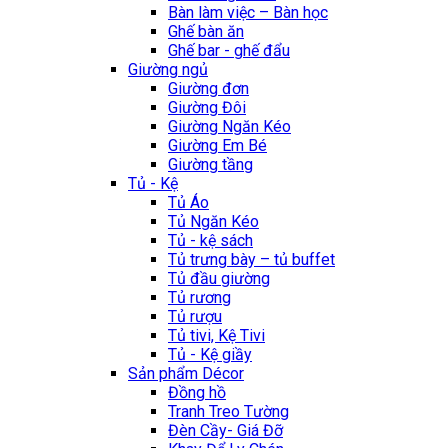
Bàn làm việc – Bàn học
Ghế bàn ăn
Ghế bar - ghế đẩu
Giường ngủ
Giường đơn
Giường Đôi
Giường Ngăn Kéo
Giường Em Bé
Giường tầng
Tủ - Kệ
Tủ Áo
Tủ Ngăn Kéo
Tủ - kệ sách
Tủ trưng bày – tủ buffet
Tủ đầu giường
Tủ rương
Tủ rượu
Tủ tivi, Kệ Tivi
Tủ - Kệ giầy
Sản phẩm Décor
Đồng hồ
Tranh Treo Tường
Đèn Cầy- Giá Đỡ