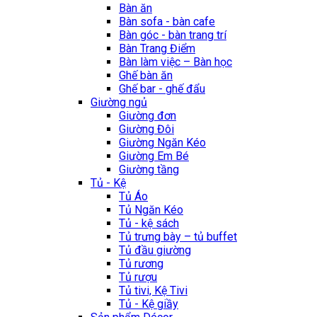
Bàn ăn
Bàn sofa - bàn cafe
Bàn góc - bàn trang trí
Bàn Trang Điểm
Bàn làm việc – Bàn học
Ghế bàn ăn
Ghế bar - ghế đẩu
Giường ngủ
Giường đơn
Giường Đôi
Giường Ngăn Kéo
Giường Em Bé
Giường tầng
Tủ - Kệ
Tủ Áo
Tủ Ngăn Kéo
Tủ - kệ sách
Tủ trưng bày – tủ buffet
Tủ đầu giường
Tủ rương
Tủ rượu
Tủ tivi, Kệ Tivi
Tủ - Kệ giầy