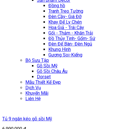
Sản phẩm Décor
Đồng hồ
Tranh Treo Tường
Đèn Cầy- Giá Đỡ
Khay Để Ly Chén
Hoa Giả - Trái Cây
Gối - Thảm - Khăn Trải
Đồ Thủy Tinh- Gốm- Sứ
Đèn Để Bàn- Đèn Ngủ
Khung Hình
Gương Soi-Kiếng
Bộ Sưu Tập
Gỗ Sồi Mỹ
Gỗ Sồi Châu Âu
Dorset
Mẫu Thiết Kế Đẹp
Dịch Vụ
Khuyến Mãi
Liên Hệ
Tủ 9 ngăn kéo gỗ sồi Mỹ
6.990.000
₫