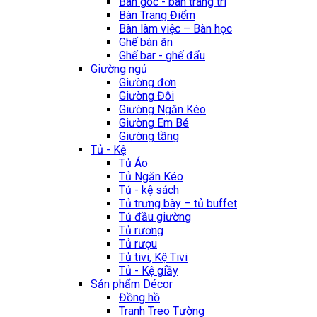
Bàn góc - bàn trang trí
Bàn Trang Điểm
Bàn làm việc – Bàn học
Ghế bàn ăn
Ghế bar - ghế đẩu
Giường ngủ
Giường đơn
Giường Đôi
Giường Ngăn Kéo
Giường Em Bé
Giường tầng
Tủ - Kệ
Tủ Áo
Tủ Ngăn Kéo
Tủ - kệ sách
Tủ trưng bày – tủ buffet
Tủ đầu giường
Tủ rương
Tủ rượu
Tủ tivi, Kệ Tivi
Tủ - Kệ giầy
Sản phẩm Décor
Đồng hồ
Tranh Treo Tường