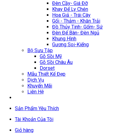
Đèn Cầy- Giá Đỡ
Khay Để Ly Chén
Hoa Giả - Trái Cây
Gối - Thảm - Khăn Trải
Đồ Thủy Tinh- Gốm- Sứ
Đèn Để Bàn- Đèn Ngủ
Khung Hình
Gương Soi-Kiếng
Bộ Sưu Tập
Gỗ Sồi Mỹ
Gỗ Sồi Châu Âu
Dorset
Mẫu Thiết Kế Đẹp
Dịch Vụ
Khuyến Mãi
Liên Hệ
Sản Phẩm Yêu Thích
Tài Khoản Của Tôi
Giỏ hàng