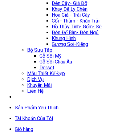
Đèn Cầy- Giá Đỡ
Khay Để Ly Chén
Hoa Giả - Trái Cây
Gối - Thảm - Khăn Trải
Đồ Thủy Tinh- Gốm- Sứ
Đèn Để Bàn- Đèn Ngủ
Khung Hình
Gương Soi-Kiếng
Bộ Sưu Tập
Gỗ Sồi Mỹ
Gỗ Sồi Châu Âu
Dorset
Mẫu Thiết Kế Đẹp
Dịch Vụ
Khuyến Mãi
Liên Hệ
Sản Phẩm Yêu Thích
Tài Khoản Của Tôi
Giỏ hàng