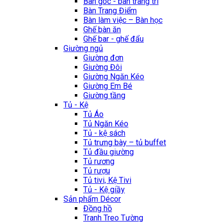
Bàn góc - bàn trang trí
Bàn Trang Điểm
Bàn làm việc – Bàn học
Ghế bàn ăn
Ghế bar - ghế đẩu
Giường ngủ
Giường đơn
Giường Đôi
Giường Ngăn Kéo
Giường Em Bé
Giường tầng
Tủ - Kệ
Tủ Áo
Tủ Ngăn Kéo
Tủ - kệ sách
Tủ trưng bày – tủ buffet
Tủ đầu giường
Tủ rương
Tủ rượu
Tủ tivi, Kệ Tivi
Tủ - Kệ giầy
Sản phẩm Décor
Đồng hồ
Tranh Treo Tường