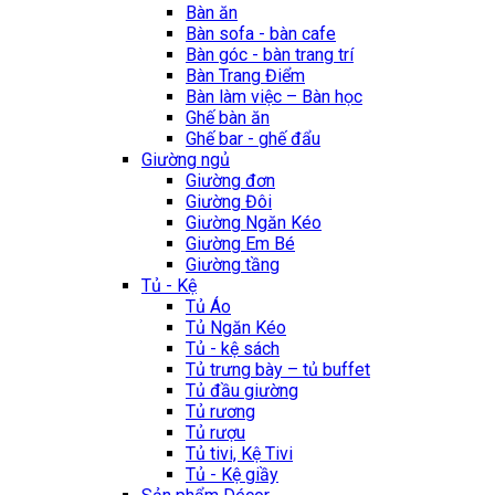
Bàn ăn
Bàn sofa - bàn cafe
Bàn góc - bàn trang trí
Bàn Trang Điểm
Bàn làm việc – Bàn học
Ghế bàn ăn
Ghế bar - ghế đẩu
Giường ngủ
Giường đơn
Giường Đôi
Giường Ngăn Kéo
Giường Em Bé
Giường tầng
Tủ - Kệ
Tủ Áo
Tủ Ngăn Kéo
Tủ - kệ sách
Tủ trưng bày – tủ buffet
Tủ đầu giường
Tủ rương
Tủ rượu
Tủ tivi, Kệ Tivi
Tủ - Kệ giầy