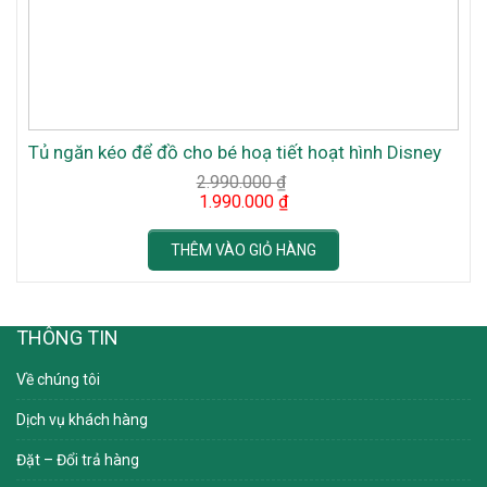
Tủ ngăn kéo để đồ cho bé hoạ tiết hoạt hình Disney
2.990.000
₫
Original
Current
1.990.000
₫
price
price
was:
is:
2.990.000 ₫.
1.990.000 ₫.
THÊM VÀO GIỎ HÀNG
THÔNG TIN
Về chúng tôi
Dịch vụ khách hàng
Đặt – Đổi trả hàng