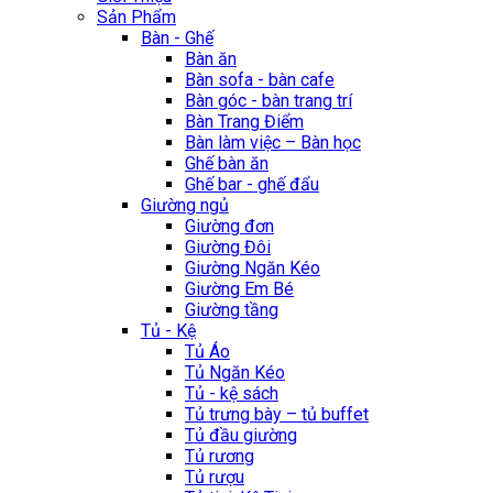
Sản Phẩm
Bàn - Ghế
Bàn ăn
Bàn sofa - bàn cafe
Bàn góc - bàn trang trí
Bàn Trang Điểm
Bàn làm việc – Bàn học
Ghế bàn ăn
Ghế bar - ghế đẩu
Giường ngủ
Giường đơn
Giường Đôi
Giường Ngăn Kéo
Giường Em Bé
Giường tầng
Tủ - Kệ
Tủ Áo
Tủ Ngăn Kéo
Tủ - kệ sách
Tủ trưng bày – tủ buffet
Tủ đầu giường
Tủ rương
Tủ rượu