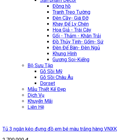
Sản phẩm Décor
Đồng hồ
Tranh Treo Tường
Đèn Cầy- Giá Đỡ
Khay Để Ly Chén
Hoa Giả - Trái Cây
Gối - Thảm - Khăn Trải
Đồ Thủy Tinh- Gốm- Sứ
Đèn Để Bàn- Đèn Ngủ
Khung Hình
Gương Soi-Kiếng
Bộ Sưu Tập
Gỗ Sồi Mỹ
Gỗ Sồi Châu Âu
Dorset
Mẫu Thiết Kế Đẹp
Dịch Vụ
Khuyến Mãi
Liên Hệ
Tủ 3 ngăn kéo đựng đồ em bé màu trắng hàng VNXK
2.700.000
₫