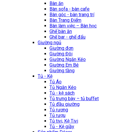
Bàn ăn
Bàn sofa - bàn cafe
Bàn góc - bàn trang trí
Bàn Trang Điểm
Bàn làm việc – Bàn học
Ghế bàn ăn
Ghế bar - ghế đẩu
Giường ngủ
Giường đơn
Giường Đôi
Giường Ngăn Kéo
Giường Em Bé
Giường tầng
Tủ - Kệ
Tủ Áo
Tủ Ngăn Kéo
Tủ - kệ sách
Tủ trưng bày – tủ buffet
Tủ đầu giường
Tủ rương
Tủ rượu
Tủ tivi, Kệ Tivi
Tủ - Kệ giầy