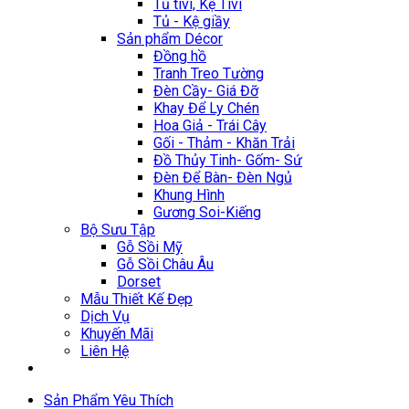
Tủ tivi, Kệ Tivi
Tủ - Kệ giầy
Sản phẩm Décor
Đồng hồ
Tranh Treo Tường
Đèn Cầy- Giá Đỡ
Khay Để Ly Chén
Hoa Giả - Trái Cây
Gối - Thảm - Khăn Trải
Đồ Thủy Tinh- Gốm- Sứ
Đèn Để Bàn- Đèn Ngủ
Khung Hình
Gương Soi-Kiếng
Bộ Sưu Tập
Gỗ Sồi Mỹ
Gỗ Sồi Châu Âu
Dorset
Mẫu Thiết Kế Đẹp
Dịch Vụ
Khuyến Mãi
Liên Hệ
Sản Phẩm Yêu Thích