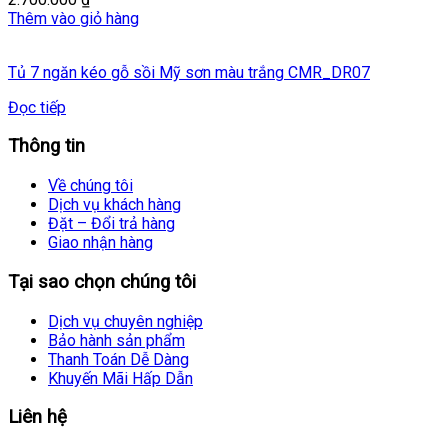
Thêm vào giỏ hàng
Tủ 7 ngăn kéo gỗ sồi Mỹ sơn màu trắng CMR_DR07
Đọc tiếp
Thông tin
Về chúng tôi
Dịch vụ khách hàng
Đặt – Đổi trả hàng
Giao nhận hàng
Tại sao chọn chúng tôi
Dịch vụ chuyên nghiệp
Bảo hành sản phẩm
Thanh Toán Dễ Dàng
Khuyến Mãi Hấp Dẫn
Liên hệ